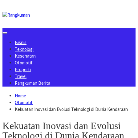
Skip
to
content
Bisnis
Teknologi
Kesehatan
Otomotif
Properti
Travel
Rangkuman Berita
Home
Otomotif
Kekuatan Inovasi dan Evolusi Teknologi di Dunia Kendaraan
Kekuatan Inovasi dan Evolusi
Teknologi di Dunia Kendaraan