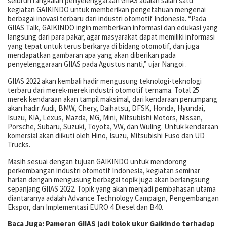
seluruh rangkaian penyelenggaraan GIIAS adalah salah satu
kegiatan GAIKINDO untuk memberikan pengetahuan mengenai
berbagai inovasi terbaru dari industri otomotif Indonesia. “Pada
GIIAS Talk, GAIKINDO ingin memberikan informasi dan edukasi yang
langsung dari para pakar, agar masyarakat dapat memiliki informasi
yang tepat untuk terus berkarya di bidang otomotif, dan juga
mendapatkan gambaran apa yang akan diberikan pada
penyelenggaraan GIIAS pada Agustus nanti,” ujar Nangoi .
GIIAS 2022 akan kembali hadir mengusung teknologi-teknologi
terbaru dari merek-merek industri otomotif ternama. Total 25
merek kendaraan akan tampil maksimal, dari kendaraan penumpang
akan hadir Audi, BMW, Chery, Daihatsu, DFSK, Honda, Hyundai,
Isuzu, KIA, Lexus, Mazda, MG, Mini, Mitsubishi Motors, Nissan,
Porsche, Subaru, Suzuki, Toyota, VW, dan Wuling. Untuk kendaraan
komersial akan diikuti oleh Hino, Isuzu, Mitsubishi Fuso dan UD
Trucks.
Masih sesuai dengan tujuan GAIKINDO untuk mendorong
perkembangan industri otomotif Indonesia, kegiatan seminar
harian dengan mengusung berbagai topik juga akan berlangsung
sepanjang GIIAS 2022. Topik yang akan menjadi pembahasan utama
diantaranya adalah Advance Technology Campaign, Pengembangan
Ekspor, dan Implementasi EURO 4 Diesel dan B40.
Baca Juga: Pameran GIIAS jadi tolok ukur Gaikindo terhadap