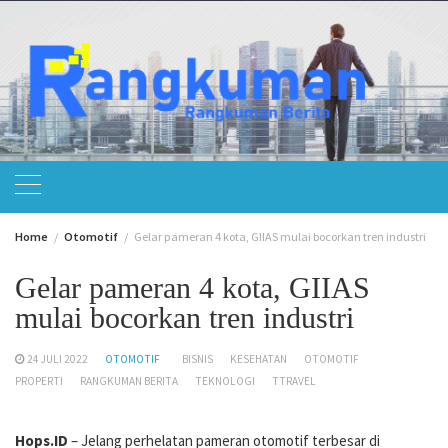
Skip
to
content
Home
Otomotif
Gelar pameran 4 kota, GIIAS mulai bocorkan tren industri
Gelar pameran 4 kota, GIIAS
mulai bocorkan tren industri
24 JULI 2022
OTOMOTIF
BISNIS
KESEHATAN
OTOMOTIF
PROPERTI
RANGKUMAN BERITA
TEKNOLOGI
TTRAVEL
Hops.ID
– Jelang perhelatan pameran otomotif terbesar di