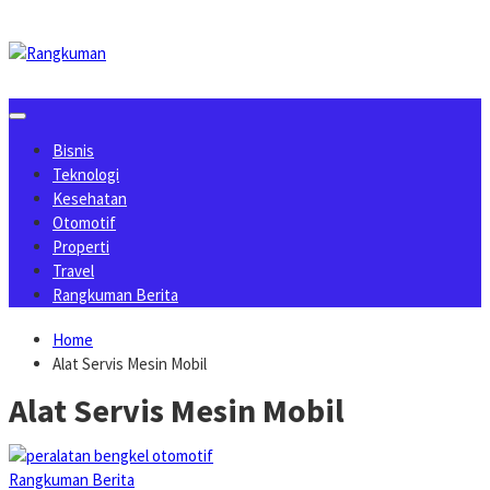
Skip
to
content
Bisnis
Teknologi
Kesehatan
Otomotif
Properti
Travel
Rangkuman Berita
Home
Alat Servis Mesin Mobil
Alat Servis Mesin Mobil
Rangkuman Berita