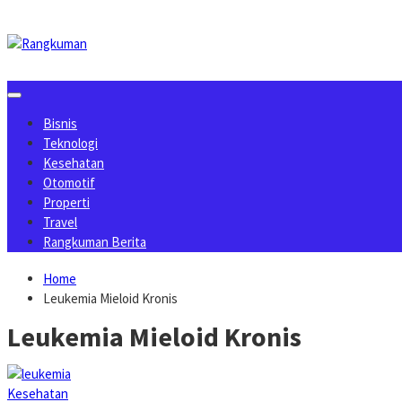
Skip
to
content
Bisnis
Teknologi
Kesehatan
Otomotif
Properti
Travel
Rangkuman Berita
Home
Leukemia Mieloid Kronis
Leukemia Mieloid Kronis
Kesehatan