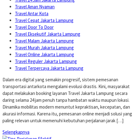
Travel Aman Nyaman
Travel Antar Kota
Travel Cepat Jakarta Lampung
Travel Door To Door
Travel Eksekutif Jakarta Lampung
Travel Malam Jakarta Lampung
Travel Murah Jakarta Lampung
Travel Online Jakarta Lampung
Travel Reguler Jakarta Lampung
Travel Terpercaya Jakarta Lampung
Dalam era digital yang semakin progresif, sistem pemesanan
transportasi antarkota mengalami evolusi drastis. Kini, masyarakat
dapat melakukan booking layanan Travel Jakarta Lampung secara
daring selama 24 jam penuh tanpa hambatan waktu maupun lokasi.
Dinamika mobilitas modern menuntut kepraktisan, kecepatan, dan
akurasi informasi. Karena itu, pemesanan online menjadi solusi yang
paling relevan untuk memenuhi kebutuhan perjalanan jarak […]
Selengkapnya