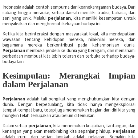
Indonesia adalah contoh sempurna dari keanekaragaman budaya. Dari
sabang hingga merauke, setiap daerah memiliki tradisi, bahasa, dan
seni yang unik. Melalui
perjalanan
, kita memiliki kesempatan untuk
menyaksikan dan menghormati kekayaan budaya ini.
Ketika kita berinteraksi dengan masyarakat lokal, kita mendapatkan
wawasan tentang kehidupan mereka, nilai-nilai mereka, dan
bagaimana mereka berkontribusi pada keharmonisan dunia.
Perjalanan
membuka jendela ke dunia yang beragam, dan memahami
perbedaan membuat kita lebih toleran dan terbuka terhadap budaya-
budaya lain.
Kesimpulan: Merangkai Impian
dalam Perjalanan
Perjalanan
adalah tali pengikat yang menghubungkan kita dengan
dunia. Dengan berpetualang, kita tidak hanya mengeksplorasi
tempat-tempat baru, tetapi juga menemukan bagian dari diri kita yang
mungkin telah terlupakan atau belum ditemukan.
Dalam setiap
perjalanan
, kita menemukan keajaiban, tantangan, dan
kenangan yang akan membimbing kita sepanjang hidup.
Perjalanan
adalah guru, dan setiap langkah adalah pelajaran. Semakin kita