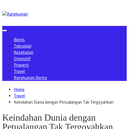
Skip
to
content
Bisnis
Teknologi
Kesehatan
Otomotif
Properti
Travel
Rangkuman Berita
Home
Travel
Keindahan Dunia dengan Petualangan Tak Tergoyahkan
Keindahan Dunia dengan
Petualangan Tak Tergoyahkan