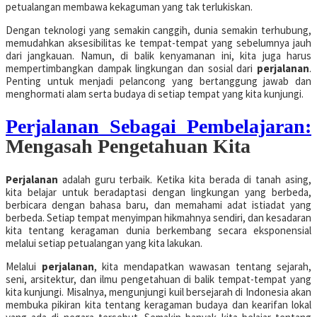
petualangan membawa kekaguman yang tak terlukiskan.
Dengan teknologi yang semakin canggih, dunia semakin terhubung,
memudahkan aksesibilitas ke tempat-tempat yang sebelumnya jauh
dari jangkauan. Namun, di balik kenyamanan ini, kita juga harus
mempertimbangkan dampak lingkungan dan sosial dari
perjalanan
.
Penting untuk menjadi pelancong yang bertanggung jawab dan
menghormati alam serta budaya di setiap tempat yang kita kunjungi.
Perjalanan Sebagai Pembelajaran:
Mengasah Pengetahuan Kita
Perjalanan
adalah guru terbaik. Ketika kita berada di tanah asing,
kita belajar untuk beradaptasi dengan lingkungan yang berbeda,
berbicara dengan bahasa baru, dan memahami adat istiadat yang
berbeda. Setiap tempat menyimpan hikmahnya sendiri, dan kesadaran
kita tentang keragaman dunia berkembang secara eksponensial
melalui setiap petualangan yang kita lakukan.
Melalui
perjalanan
, kita mendapatkan wawasan tentang sejarah,
seni, arsitektur, dan ilmu pengetahuan di balik tempat-tempat yang
kita kunjungi. Misalnya, mengunjungi kuil bersejarah di Indonesia akan
membuka pikiran kita tentang keragaman budaya dan kearifan lokal