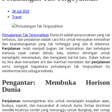
28 Juli 2023
Travel
Petualangan Tak Tergoyahkan
Dunia ini adalah perpustakaan yang tak
terbatas, dan perjalanan adalah cara kita untuk merayakan keindahan
dan keanekaragaman yang tak terhingga yang ada di dalamnya.
Perjalanan
telah menjadi bagian tak terpisahkan dari kehidupan
manusia sejak zaman dahulu kala, memicu dorongan untuk
menjelajahi, menemukan, dan mengalami hal-hal baru. Dalam tulisan
ini, kita akan menyelami arti dan manfaat mendalam dari
perjalanan
serta menggali bagaimana petualangan tak tergoyahkan itu
membentuk kita sebagai individu.
Pengantar: Membuka Horison
Dunia
Perjalanan
memungkinkan kita untuk menjelajahi keajaiban alam,
budaya, sejarah, dan masyarakat di seluruh dunia. Setiap destinasi
memiliki kisahnya sendiri yang menunggu untuk diungkap, dan setiap