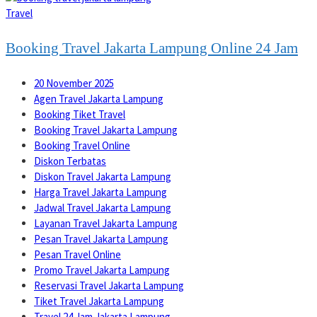
Travel
Booking Travel Jakarta Lampung Online 24 Jam
20 November 2025
Agen Travel Jakarta Lampung
Booking Tiket Travel
Booking Travel Jakarta Lampung
Booking Travel Online
Diskon Terbatas
Diskon Travel Jakarta Lampung
Harga Travel Jakarta Lampung
Jadwal Travel Jakarta Lampung
Layanan Travel Jakarta Lampung
Pesan Travel Jakarta Lampung
Pesan Travel Online
Promo Travel Jakarta Lampung
Reservasi Travel Jakarta Lampung
Tiket Travel Jakarta Lampung
Travel 24 Jam Jakarta Lampung