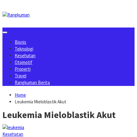
Skip
to
content
Bisnis
Teknologi
Kesehatan
Otomotif
Properti
Travel
Rangkuman Berita
Home
Leukemia Mieloblastik Akut
Leukemia Mieloblastik Akut
Kesehatan