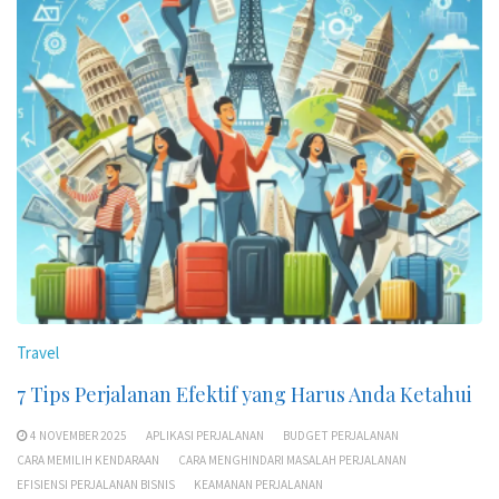
Travel
7 Tips Perjalanan Efektif yang Harus Anda Ketahui
4 NOVEMBER 2025
APLIKASI PERJALANAN
BUDGET PERJALANAN
CARA MEMILIH KENDARAAN
CARA MENGHINDARI MASALAH PERJALANAN
EFISIENSI PERJALANAN BISNIS
KEAMANAN PERJALANAN