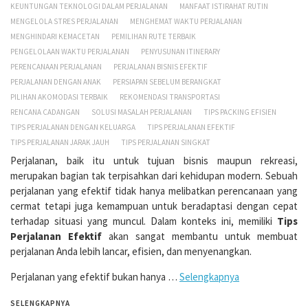
KEUNTUNGAN TEKNOLOGI DALAM PERJALANAN
MANFAAT ISTIRAHAT RUTIN
MENGELOLA STRES PERJALANAN
MENGHEMAT WAKTU PERJALANAN
MENGHINDARI KEMACETAN
PEMILIHAN RUTE TERBAIK
PENGELOLAAN WAKTU PERJALANAN
PENYUSUNAN ITINERARY
PERENCANAAN PERJALANAN
PERJALANAN BISNIS EFEKTIF
PERJALANAN DENGAN ANAK
PERSIAPAN SEBELUM BERANGKAT
PILIHAN AKOMODASI TERBAIK
REKOMENDASI TRANSPORTASI
RENCANA CADANGAN
SOLUSI MASALAH PERJALANAN
TIPS PACKING EFISIEN
TIPS PERJALANAN DENGAN KELUARGA
TIPS PERJALANAN EFEKTIF
TIPS PERJALANAN JARAK JAUH
TIPS PERJALANAN SINGKAT
Perjalanan, baik itu untuk tujuan bisnis maupun rekreasi,
merupakan bagian tak terpisahkan dari kehidupan modern. Sebuah
perjalanan yang efektif tidak hanya melibatkan perencanaan yang
cermat tetapi juga kemampuan untuk beradaptasi dengan cepat
terhadap situasi yang muncul. Dalam konteks ini, memiliki
Tips
Perjalanan Efektif
akan sangat membantu untuk membuat
perjalanan Anda lebih lancar, efisien, dan menyenangkan.
Perjalanan yang efektif bukan hanya …
Selengkapnya
SELENGKAPNYA