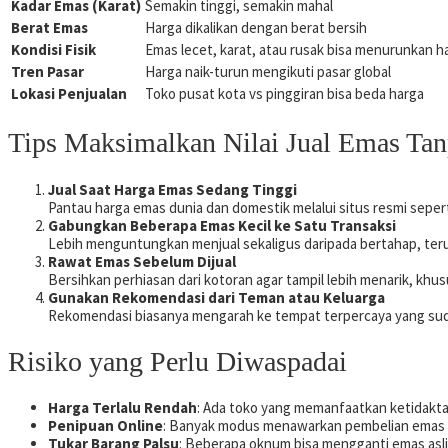
Kadar Emas (Karat)
Semakin tinggi, semakin mahal
Berat Emas
Harga dikalikan dengan berat bersih
Kondisi Fisik
Emas lecet, karat, atau rusak bisa menurunkan h
Tren Pasar
Harga naik-turun mengikuti pasar global
Lokasi Penjualan
Toko pusat kota vs pinggiran bisa beda harga
Tips Maksimalkan Nilai Jual Emas Tan
Jual Saat Harga Emas Sedang Tinggi
Pantau harga emas dunia dan domestik melalui situs resmi sepe
Gabungkan Beberapa Emas Kecil ke Satu Transaksi
Lebih menguntungkan menjual sekaligus daripada bertahap, teruta
Rawat Emas Sebelum Dijual
Bersihkan perhiasan dari kotoran agar tampil lebih menarik, khusu
Gunakan Rekomendasi dari Teman atau Keluarga
Rekomendasi biasanya mengarah ke tempat terpercaya yang su
Risiko yang Perlu Diwaspadai
Harga Terlalu Rendah
: Ada toko yang memanfaatkan ketidakt
Penipuan Online
: Banyak modus menawarkan pembelian emas ta
Tukar Barang Palsu
: Beberapa oknum bisa mengganti emas asli 