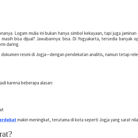
onanya. Logam mulia ini bukan hanya simbol kekayaan, tapi juga jaminan 
 masih bisa dijual? Jawabannya: bisa. Di Yogyakarta, tersedia banyak o
orm daring.
 dokumen resmi di Jogja—dengan pendekatan analitis, namun tetap rele
jadi karena beberapa alasan:
at
terdekat
makin meningkat, terutama di kota seperti Jogja yang sarat nila
rat?