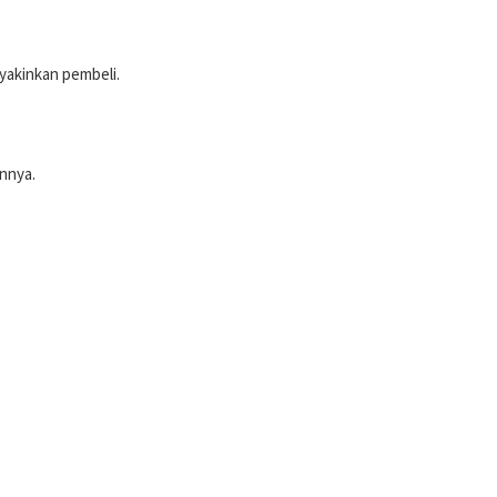
eyakinkan pembeli.
nnya.