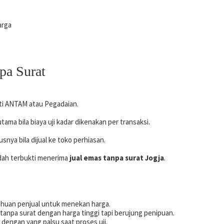
arga
pa Surat
rti ANTAM atau Pegadaian.
ma bila biaya uji kadar dikenakan per transaksi.
snya bila dijual ke toko perhiasan.
dah terbukti menerima
jual emas tanpa surat Jogja
.
ahuan penjual untuk menekan harga.
npa surat dengan harga tinggi tapi berujung penipuan.
dengan yang palsu saat proses uji.