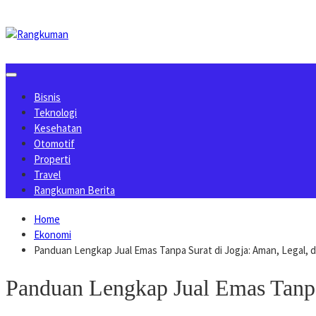
Skip
to
content
Bisnis
Teknologi
Kesehatan
Otomotif
Properti
Travel
Rangkuman Berita
Home
Ekonomi
Panduan Lengkap Jual Emas Tanpa Surat di Jogja: Aman, Legal
Panduan Lengkap Jual Emas Tanpa