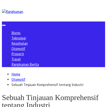
Skip
to
content
Bisnis
Teknologi
Kesehatan
Otomotif
Properti
Travel
Rangkuman Berita
Home
Otomotif
Sebuah Tinjauan Komprehensif tentang Industri
Sebuah Tinjauan Komprehensif
tentang Industri