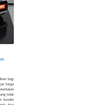
gan
lihan bagi
gan harga
emerlukan
yang tidak
n kondisi
nda bisa