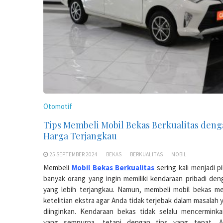
Otomotif
Tips Membeli Mobil Bekas Berkualitas den
Harga Terjangkau
25 SEPTEMBER 2024
BEKAS
BERKUALITAS
MOBIL
Membeli
Mobil Bekas Berkualitas
sering kali menjadi pi
banyak orang yang ingin memiliki kendaraan pribadi den
yang lebih terjangkau. Namun, membeli mobil bekas m
ketelitian ekstra agar Anda tidak terjebak dalam masalah 
diinginkan. Kendaraan bekas tidak selalu mencerminka
yang sempurna, tetapi dengan tips yang tepat, A