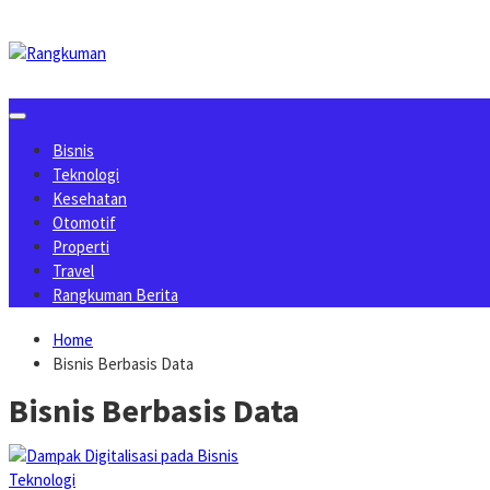
Skip
to
content
Bisnis
Teknologi
Kesehatan
Otomotif
Properti
Travel
Rangkuman Berita
Home
Bisnis Berbasis Data
Bisnis Berbasis Data
Teknologi