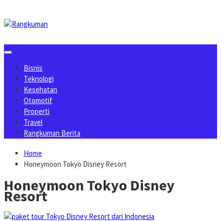
Skip
to
content
Bisnis
Teknologi
Kesehatan
Otomotif
Properti
Travel
Rangkuman Berita
Home
Honeymoon Tokyo Disney Resort
Honeymoon Tokyo Disney
Resort