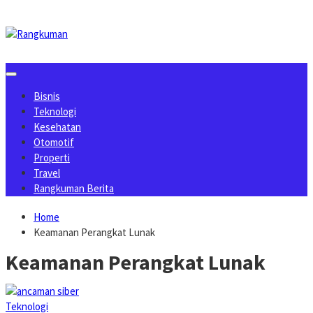
Skip
to
content
Bisnis
Teknologi
Kesehatan
Otomotif
Properti
Travel
Rangkuman Berita
Home
Keamanan Perangkat Lunak
Keamanan Perangkat Lunak
Teknologi