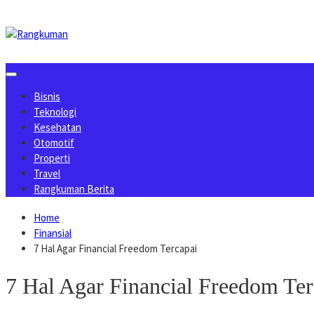
Skip
to
content
Bisnis
Teknologi
Kesehatan
Otomotif
Properti
Travel
Rangkuman Berita
Home
Finansial
7 Hal Agar Financial Freedom Tercapai
7 Hal Agar Financial Freedom Ter