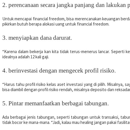
2. perencanaan secara jangka panjang dan lakukan p
Untuk mencapai financial freedom, bisa merencanakan keuangan berdasa
pikirkan butuh berapa alokasi uang untuk financial freedom.
3. menyiapkan dana darurat.
“Karena dalam bekerja kan kita tidak terus-menerus lancar. Seperti 
idealnya adalah 12 kali gaji.
4. berinvestasi dengan mengecek profil risiko.
“Harus tahu profil risiko kelas aset investasi yang di pilih. Misalnya,
bisa diambil dengan profil risiko rendah, misalnya deposito dan reksada
5. Pintar memanfaatkan berbagai tabungan.
Ada berbagai jenis tabungan, seperti tabungan untuk transaksi, tab
tidak bocor ke mana-mana. “Jadi, kalau mau healing jangan pakai fasilitas