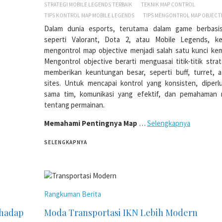
STRATEGI MOBILE LEGENDS TERBAIK
TEKNIK MAP CONTROL
TIPS KONTROL MAP MOBILE LEGENDS
TIPS MENGONTROL MAP OBJECT
Dalam dunia esports, terutama dalam game berbasis
seperti Valorant, Dota 2, atau Mobile Legends, 
mengontrol map objective menjadi salah satu kunci ke
Mengontrol objective berarti menguasai titik-titik stra
memberikan keuntungan besar, seperti buff, turret, a
sites. Untuk mencapai kontrol yang konsisten, diperl
sama tim, komunikasi yang efektif, dan pemahaman
tentang permainan.
Memahami Pentingnya Map
…
Selengkapnya
SELENGKAPNYA
Rangkuman Berita
rhadap
Moda Transportasi IKN Lebih Modern