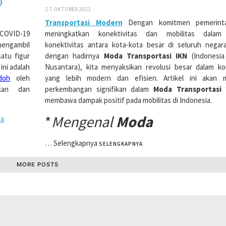
9
7 OKTOBER 2023
Transportasi Modern
Dengan komitmen pemerint
 COVID-19
meningkatkan konektivitas dan mobilitas dalam
mengambil
konektivitas antara kota-kota besar di seluruh negar
atu figur
dengan hadirnya
Moda Transportasi IKN
(Indonesia
ni adalah
Nusantara), kita menyaksikan revolusi besar dalam ko
doh
oleh
yang lebih modern dan efisien. Artikel ini akan
akan dan
perkembangan signifikan dalam
Moda Transportasi 
membawa dampak positif pada mobilitas di Indonesia.
*
Mengenal
Moda
ya
…
Selengkapnya
SELENGKAPNYA
MORE POSTS