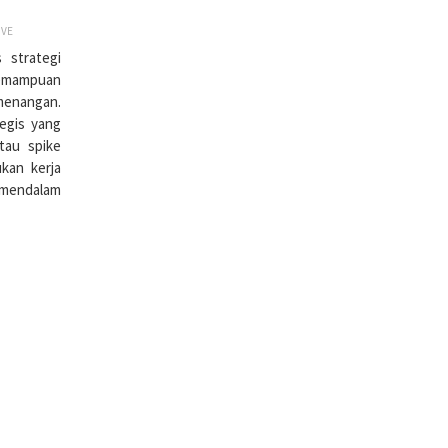
IVE
 strategi
kemampuan
menangan.
tegis yang
tau spike
ukan kerja
 mendalam