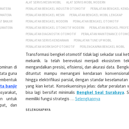
ALAT SERVIS MESIN MOBIL
ALAT SERVIS MOBIL MODERN
UMATERA
PERALATAN BENGKEL INDUSTRI OTOMOTIF
PERALATAN BENGKEL KEND
UMATERA
PERALATAN BENGKEL MESIN
PERALATAN BENGKEL MOBIL LENGKAP
T BANJIR
PERALATAN BENGKEL MODERN
PERALATAN BENGKEL OTOMOTIF
SUMATERA
PERALATAN BENGKEL OTOMOTIF MODERN
PERALATAN BENGKEL PROFE
PERALATAN DIAGNOSTIK OTOMOTIF
PERALATAN MAINTENANCE OTOMO
PERALATAN SERVIS KENDARAAN
PERALATAN TUNE UP MOBIL
PERALATAN WORKSHOP OTOMOTIF
PERLENGKAPAN BENGKEL MOBIL
Transformasi bengkel otomotif tidak lagi sekadar soal ke
mekanik. Ia telah berevolusi menjadi ekosistem te
ominan di
mengandalkan presisi, efisiensi, dan akurasi data. Beng
 tata guna
dituntut mampu menangani kendaraan konvensional,
embentuk
hingga elektrifikasi parsial, dengan standar keselamata
ta banjir
yang kian ketat. Konsekuensinya jelas: daftar peralatan w
syarakat,
bisa lagi bersifat minimalis
Bengkel Seal Surabaya
. 
in untuk
memiliki fungsi strategis …
Selengkapnya
pat, dan
SELENGKAPNYA