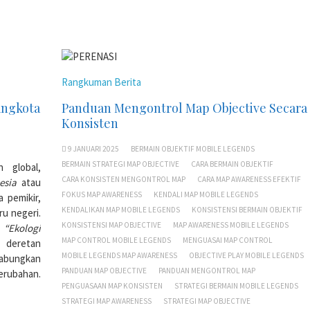
Rangkuman Berita
angkota
Panduan Mengontrol Map Objective Secara
Konsisten
9 JANUARI 2025
BERMAIN OBJEKTIF MOBILE LEGENDS
BERMAIN STRATEGI MAP OBJECTIVE
CARA BERMAIN OBJEKTIF
n global,
CARA KONSISTEN MENGONTROL MAP
CARA MAP AWARENESS EFEKTIF
esia
atau
FOKUS MAP AWARENESS
KENDALI MAP MOBILE LEGENDS
 pemikir,
KENDALIKAN MAP MOBILE LEGENDS
KONSISTENSI BERMAIN OBJEKTIF
ru negeri.
KONSISTENSI MAP OBJECTIVE
MAP AWARENESS MOBILE LEGENDS
:
“Ekologi
MAP CONTROL MOBILE LEGENDS
MENGUASAI MAP CONTROL
 deretan
MOBILE LEGENDS MAP AWARENESS
OBJECTIVE PLAY MOBILE LEGENDS
gabungkan
PANDUAN MAP OBJECTIVE
PANDUAN MENGONTROL MAP
erubahan.
PENGUASAAN MAP KONSISTEN
STRATEGI BERMAIN MOBILE LEGENDS
STRATEGI MAP AWARENESS
STRATEGI MAP OBJECTIVE