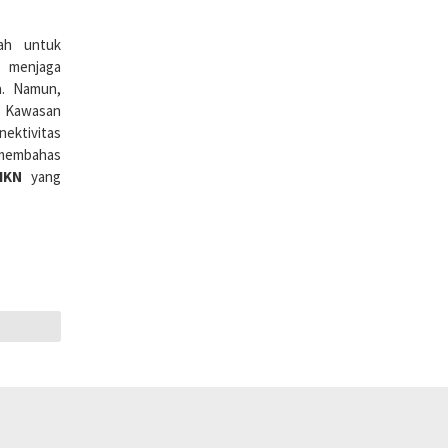
ah untuk
 menjaga
a. Namun,
 Kawasan
nektivitas
 membahas
IKN
yang