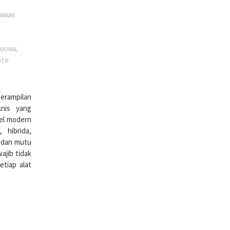
ARAAN
SIONAL
TIF
terampilan
knis yang
kel modern
 hibrida,
n dan mutu
ajib tidak
Setiap alat