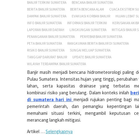
BANJIR TERKINI SUMATERA
BENCANA BANJIR SUMATERA
BERITA BANJIR SUMATERA
BERITA BENCANA ALAM
CUACA EKSTREM S
DAMPAK BANJIR SUMATERA
EVAKUASI KORBAN BANJIR
HUJAN LEBAT S
INFO BANJIR SUMATERA
INFORMASI BANJIR TERKINI
KERUSAKAN AKIBA
LAPORAN BANJIR DAERAH
LINGKUNGAN SUMATERA
MITIGASI BANJIR 
PENANGANAN BANJIR SUMATERA
PENYEBAB BANJIR SUMATERA
PETA BANJIR SUMATERA
RANGKUMAN BERITA BANJIR DI SUMATERA
RISIKO BANJIR SUMATERA
SUNGAI MELUAP SUMATERA
TANGGAP DARURAT BANJIR
UPDATE BANJIR SUMATERA
WILAYAH TERDAMPAK BANJIR SUMATERA
Banjir masih menjadi bencana hidrometeorologi paling d
Pulau Sumatera. Intensitas hujan yang tinggi, perubahan
lahan, serta kapasitas drainase yang terbatas m
kombinasi risiko yang berulang. Dalam konteks inilah
beri
di sumatera hari ini
menjadi rujukan penting bagi ma
pemerintah daerah, dan pemangku kepentingan la
memahami situasi terkini, mengambil keputusan ce
merancang langkah mitigasi.
Artikel …
Selengkapnya