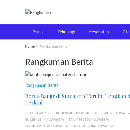
Skip
to
content
Bisnis
Teknologi
Kesehatan
Oto
Home
Rangkuman Berita
Rangkuman Berita
Rangkuman Berita
Berita Banjir di Sumatera Hari Ini Lengkap 
Terkini
9 FEBRUARI 2026
BANJIR DAN PERUBAHAN IKLIM
BANJIR DI SUMATERA
BANJIR MUSIMAN SUMATERA
BANJIR PEDESAAN SUMATERA
BANJIR PERKOTAAN SUMATERA
BANJIR REGIONAL SUMATERA