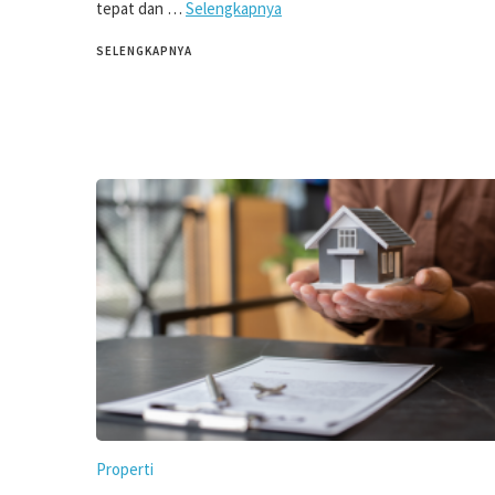
tepat dan …
Selengkapnya
SELENGKAPNYA
Properti