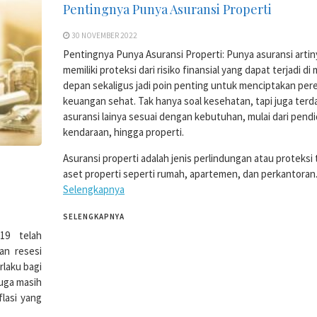
Pentingnya Punya Asuransi Properti
30 NOVEMBER 2022
Pentingnya Punya Asuransi Properti: Punya asuransi artin
memiliki proteksi dari risiko finansial yang dapat terjadi di
depan sekaligus jadi poin penting untuk menciptakan pe
keuangan sehat. Tak hanya soal kesehatan, tapi juga terd
asuransi lainya sesuai dengan kebutuhan, mulai dari pendi
kendaraan, hingga properti.
Asuransi properti adalah jenis perlindungan atau proteksi
aset properti seperti rumah, apartemen, dan perkantoran
Selengkapnya
SELENGKAPNYA
19 telah
an resesi
rlaku bagi
Juga masih
lasi yang