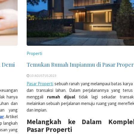
Properti
h Demi
Temukan Rumah Impianmu di Pasar Proper
10 AGUSTUS 2023
Pasar Properti
sebuah ranah yang melampaui batas karya 
keuangan
dan transaksi lahan. Dalam perjalanannya yang terus
dak hanya
menggali
rumah dijual
tidak lagi sekadar transaks
tuhan dan
melainkan sebuah perjalanan menuju ruang yang mereflek
man yang
dan impian.
ar
. Artikel
Melangkah ke Dalam Komplek
p langkah
Pasar Properti
usan yang