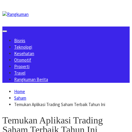
Skip
to
content
Bisnis
Teknologi
Kesehatan
Otomotif
Properti
Travel
Rangkuman Berita
Home
Saham
Temukan Aplikasi Trading Saham Terbaik Tahun Ini
Temukan Aplikasi Trading
Saham Terbaik Tahun Ini