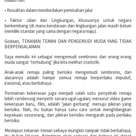
malam hari.
• Kesulitan dalam membedakan pemisahan jalur
• Faktor Jalan dan Lingkungan, khususnya untuk negara
berkembang (di mana kendaraan dan lingkungan jalan masih belum
memiliki standar yang sama dengan negara maju).
Godaan, TEKANAN TEMAN DAN PENGEMUDI MUDA YANG TIDAK
BERPENGALAMAN:
Saya menulis ini sebagai mengemudi sembrono dan orang-orang
muda sangat ‘terhubung’ jika kita melihat statistik.
Anak-anak remaja paling berisiko mengemudi sembrono, dan
alasannya adalah hampir semua remaja berperilaku impulsif,
irasional, atau berbahaya.
Permainan kekerasan juga menjadi salah satu penyebab remaja
lebih cenderung menyetir secara ugal-ugalan; menurut video game
kekerasan baru, film, adalah ‘jalan gerbang’ menuju pikiran yang
berisiko. Nah, itu bukan hanya satu cara untuk menghilangkan
kepekaan seseorang, dan pikiran berisiko mengarah pada perilaku
berisiko.
Meskipun tekanan teman sebaya mungkin tampak tidak berbahaya,
itu bukan lelucon. Keinginan akan sensasi dan bahaya ini dapat