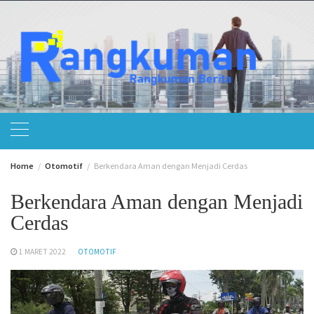
Skip
to
content
Home
Otomotif
Berkendara Aman dengan Menjadi Cerdas
Berkendara Aman dengan Menjadi
Cerdas
1 MARET 2022
OTOMOTIF