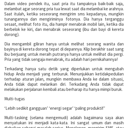
Dalam video pendek itu, saat pria itu tampaknya baik-baik saja,
melambat agar seorang pria tua lewat saat dia melambai ke arahnya.
Saat itulah, ketika seseorang mengirim sms kepadanya, mungkin
tunangannya dan mengiriminya fotonya. Dia hanya terganggu
sesaat, melihat foto itu, dia hampir menabrak mobil lain, ketika dia
berbelok ke kiri, dan menabrak seseorang (ibu dan bayi di kereta
dorong).
Dia mengambil giliran hanya untuk melihat seorang wanita dan
bayinya di kereta dorong tepat di depannya. Klip berakhir saat sang
ibu berjuang untuk meraih putranya hanya untuk melihat dia pergi.
Pria yang tidak sengaja menabrak, itu adalah hari pernikahannya!
Terkadang hanya satu detik yang diperlukan untuk mengubah
hidup Anda menjadi yang terburuk. Menunjukkan ketidakpedulian
terhadap aturan jalan, mungkin membawa Anda ke dalam situasi,
Anda tidak dapat melarikan diri. Terkadang Anda tidak dapat
melakukan perjalanan kembali atau berharap itu hanya mimpi buruk.
Multi-tugas
‘Lebih sedikit gangguan’ ‘energi segar’ ‘paling produktif’
Multi-tasking (selama mengemudi) adalah bagaimana saya akan
menyatukan ini menjadi kata-kata. Ini sangat umum dan masih
diabaikan sebagai masalah serius. Menelepon, mengirim SMS, atau