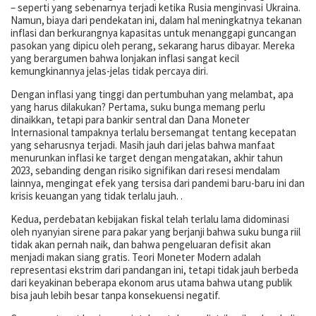
– seperti yang sebenarnya terjadi ketika Rusia menginvasi Ukraina.
Namun, biaya dari pendekatan ini, dalam hal meningkatnya tekanan
inflasi dan berkurangnya kapasitas untuk menanggapi guncangan
pasokan yang dipicu oleh perang, sekarang harus dibayar. Mereka
yang berargumen bahwa lonjakan inflasi sangat kecil
kemungkinannya jelas-jelas tidak percaya diri.
Dengan inflasi yang tinggi dan pertumbuhan yang melambat, apa
yang harus dilakukan? Pertama, suku bunga memang perlu
dinaikkan, tetapi para bankir sentral dan Dana Moneter
Internasional tampaknya terlalu bersemangat tentang kecepatan
yang seharusnya terjadi. Masih jauh dari jelas bahwa manfaat
menurunkan inflasi ke target dengan mengatakan, akhir tahun
2023, sebanding dengan risiko signifikan dari resesi mendalam
lainnya, mengingat efek yang tersisa dari pandemi baru-baru ini dan
krisis keuangan yang tidak terlalu jauh. .
Kedua, perdebatan kebijakan fiskal telah terlalu lama didominasi
oleh nyanyian sirene para pakar yang berjanji bahwa suku bunga riil
tidak akan pernah naik, dan bahwa pengeluaran defisit akan
menjadi makan siang gratis. Teori Moneter Modern adalah
representasi ekstrim dari pandangan ini, tetapi tidak jauh berbeda
dari keyakinan beberapa ekonom arus utama bahwa utang publik
bisa jauh lebih besar tanpa konsekuensi negatif.