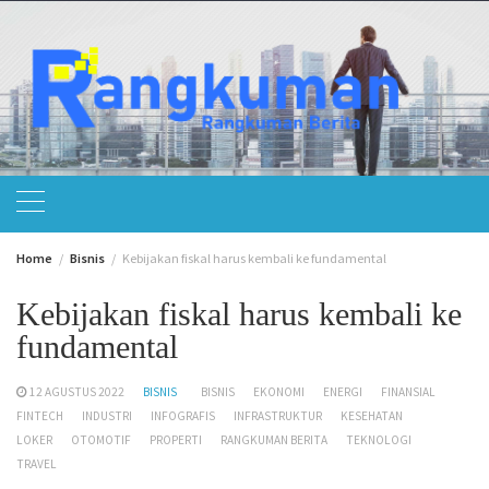
Skip
to
content
Home
Bisnis
Kebijakan fiskal harus kembali ke fundamental
Kebijakan fiskal harus kembali ke
fundamental
12 AGUSTUS 2022
BISNIS
BISNIS
EKONOMI
ENERGI
FINANSIAL
FINTECH
INDUSTRI
INFOGRAFIS
INFRASTRUKTUR
KESEHATAN
LOKER
OTOMOTIF
PROPERTI
RANGKUMAN BERITA
TEKNOLOGI
TRAVEL