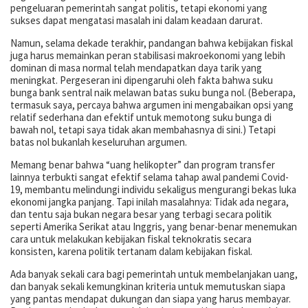
pengeluaran pemerintah sangat politis, tetapi ekonomi yang
sukses dapat mengatasi masalah ini dalam keadaan darurat.
Namun, selama dekade terakhir, pandangan bahwa kebijakan fiskal
juga harus memainkan peran stabilisasi makroekonomi yang lebih
dominan di masa normal telah mendapatkan daya tarik yang
meningkat. Pergeseran ini dipengaruhi oleh fakta bahwa suku
bunga bank sentral naik melawan batas suku bunga nol. (Beberapa,
termasuk saya, percaya bahwa argumen ini mengabaikan opsi yang
relatif sederhana dan efektif untuk memotong suku bunga di
bawah nol, tetapi saya tidak akan membahasnya di sini.) Tetapi
batas nol bukanlah keseluruhan argumen.
Memang benar bahwa “uang helikopter” dan program transfer
lainnya terbukti sangat efektif selama tahap awal pandemi Covid-
19, membantu melindungi individu sekaligus mengurangi bekas luka
ekonomi jangka panjang. Tapi inilah masalahnya: Tidak ada negara,
dan tentu saja bukan negara besar yang terbagi secara politik
seperti Amerika Serikat atau Inggris, yang benar-benar menemukan
cara untuk melakukan kebijakan fiskal teknokratis secara
konsisten, karena politik tertanam dalam kebijakan fiskal.
Ada banyak sekali cara bagi pemerintah untuk membelanjakan uang,
dan banyak sekali kemungkinan kriteria untuk memutuskan siapa
yang pantas mendapat dukungan dan siapa yang harus membayar.