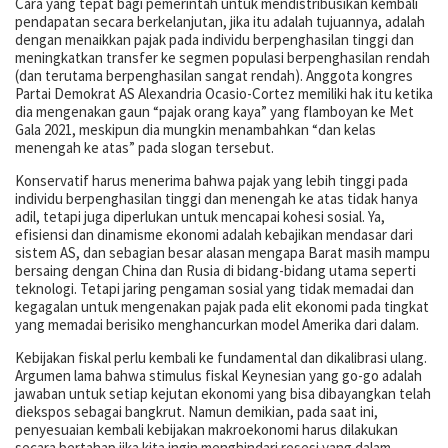
Cara yang tepat bagi pemerintah untuk mendistribusikan kembali
pendapatan secara berkelanjutan, jika itu adalah tujuannya, adalah
dengan menaikkan pajak pada individu berpenghasilan tinggi dan
meningkatkan transfer ke segmen populasi berpenghasilan rendah
(dan terutama berpenghasilan sangat rendah). Anggota kongres
Partai Demokrat AS Alexandria Ocasio-Cortez memiliki hak itu ketika
dia mengenakan gaun “pajak orang kaya” yang flamboyan ke Met
Gala 2021, meskipun dia mungkin menambahkan “dan kelas
menengah ke atas” pada slogan tersebut.
Konservatif harus menerima bahwa pajak yang lebih tinggi pada
individu berpenghasilan tinggi dan menengah ke atas tidak hanya
adil, tetapi juga diperlukan untuk mencapai kohesi sosial. Ya,
efisiensi dan dinamisme ekonomi adalah kebajikan mendasar dari
sistem AS, dan sebagian besar alasan mengapa Barat masih mampu
bersaing dengan China dan Rusia di bidang-bidang utama seperti
teknologi. Tetapi jaring pengaman sosial yang tidak memadai dan
kegagalan untuk mengenakan pajak pada elit ekonomi pada tingkat
yang memadai berisiko menghancurkan model Amerika dari dalam.
Kebijakan fiskal perlu kembali ke fundamental dan dikalibrasi ulang.
Argumen lama bahwa stimulus fiskal Keynesian yang go-go adalah
jawaban untuk setiap kejutan ekonomi yang bisa dibayangkan telah
diekspos sebagai bangkrut. Namun demikian, pada saat ini,
penyesuaian kembali kebijakan makroekonomi harus dilakukan
secara bertahap jika kita ingin menghindari resesi yang dalam.