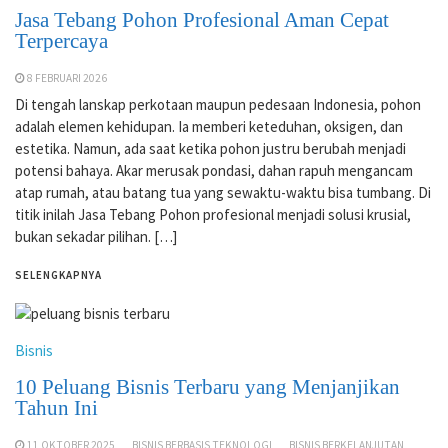
Jasa Tebang Pohon Profesional Aman Cepat
Terpercaya
8 FEBRUARI 2026
Di tengah lanskap perkotaan maupun pedesaan Indonesia, pohon
adalah elemen kehidupan. Ia memberi keteduhan, oksigen, dan
estetika. Namun, ada saat ketika pohon justru berubah menjadi
potensi bahaya. Akar merusak pondasi, dahan rapuh mengancam
atap rumah, atau batang tua yang sewaktu-waktu bisa tumbang. Di
titik inilah Jasa Tebang Pohon profesional menjadi solusi krusial,
bukan sekadar pilihan. […]
SELENGKAPNYA
Bisnis
10 Peluang Bisnis Terbaru yang Menjanjikan
Tahun Ini
11 OKTOBER 2025
BISNIS BERBASIS TEKNOLOGI
BISNIS BERKELANJUTAN