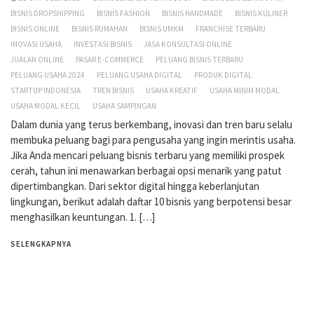
BISNIS DROPSHIPPING
BISNIS FASHION
BISNIS HANDMADE
BISNIS KULINER
BISNIS ONLINE
BISNIS RUMAHAN
BISNIS UMKM
FRANCHISE TERBARU
INOVASI USAHA
INVESTASI BISNIS
JASA KONSULTASI ONLINE
JUALAN ONLINE
PASAR E-COMMERCE
PELUANG BISNIS TERBARU
PELUANG USAHA 2024
PELUANG USAHA DIGITAL
PRODUK DIGITAL
STARTUP INDONESIA
TREN BISNIS
USAHA KREATIF
USAHA MINIM MODAL
USAHA MODAL KECIL
USAHA SAMPINGAN
Dalam dunia yang terus berkembang, inovasi dan tren baru selalu
membuka peluang bagi para pengusaha yang ingin merintis usaha.
Jika Anda mencari peluang bisnis terbaru yang memiliki prospek
cerah, tahun ini menawarkan berbagai opsi menarik yang patut
dipertimbangkan. Dari sektor digital hingga keberlanjutan
lingkungan, berikut adalah daftar 10 bisnis yang berpotensi besar
menghasilkan keuntungan. 1. […]
SELENGKAPNYA