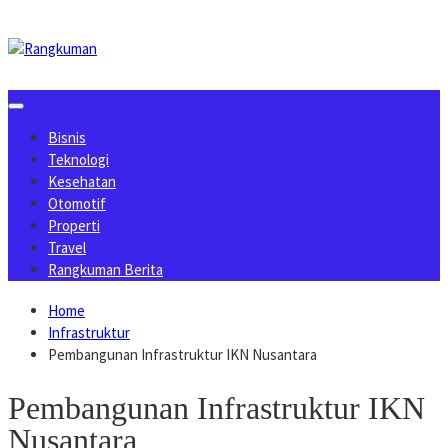
Skip
to
content
Bisnis
Teknologi
Kesehatan
Otomotif
Properti
Travel
Rangkuman Berita
Home
Infrastruktur
Pembangunan Infrastruktur IKN Nusantara
Pembangunan Infrastruktur IKN
Nusantara