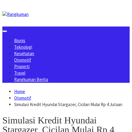
Skip
to
content
Bisnis
Teknologi
Kesehatan
Otomotif
Properti
Travel
Rangkuman Berita
Home
Otomotif
Simulasi Kredit Hyundai Stargazer, Cicilan Mulai Rp 4 Jutaan
Simulasi Kredit Hyundai
Stargazer, Cicilan Mulai Rp 4