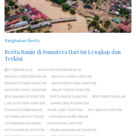
Rangkuman Berita
Berita Banjir di Sumatera Hari Ini Lengkap dan
Terkini
9 FEBRUARI 2026
BANJIR DAN PERUBAHAN IKLIM
BANJIR DI SUMATERA HARI INI
BANJIR MUSIMAN SUMATERA
BANJIR PEDESAAN SUMATERA
BANJIR PERKOTAAN SUMATERA
BANJIR REGIONAL SUMATERA
BANJIR TERKINI SUMATERA
BENCANA BANJIR SUMATERA
BERITA BANJIR SUMATERA
BERITA BENCANA ALAM
CUACA EKSTREM SUMATERA
DAMPAK BANJIR SUMATERA
EVAKUASI KORBAN BANJIR
HUJAN LEBAT SUMATERA
INFO BANJIR SUMATERA
INFORMASI BANJIR TERKINI
KERUSAKAN AKIBAT BANJIR
LAPORAN BANJIR DAERAH
LINGKUNGAN SUMATERA
MITIGASI BANJIR SUMATERA
PENANGANAN BANJIR SUMATERA