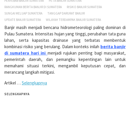
PENYEBAB BANJIR SUMATERA
PETA BANJIR SUMATERA
RANGKUMAN BERITA BANJIR DI SUMATERA
RISIKO BANJIR SUMATERA
SUNGAI MELUAP SUMATERA
TANGGAP DARURAT BANJIR
UPDATE BANJIR SUMATERA
WILAYAH TERDAMPAK BANJIR SUMATERA
Banjir masih menjadi bencana hidrometeorologi paling dominan di
Pulau Sumatera. Intensitas hujan yang tinggi, perubahan tata guna
lahan, serta kapasitas drainase yang terbatas membentuk
kombinasi risiko yang berulang. Dalam konteks inilah
berita banjir
di sumatera hari ini
menjadi rujukan penting bagi masyarakat,
pemerintah daerah, dan pemangku kepentingan lain untuk
memahami situasi terkini, mengambil keputusan cepat, dan
merancang langkah mitigasi.
Artikel …
Selengkapnya
SELENGKAPNYA