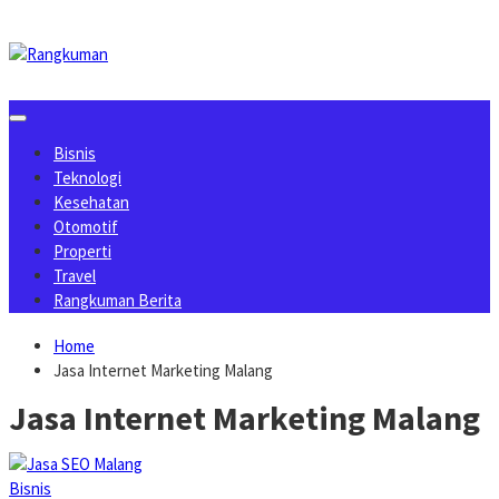
Skip
to
content
Bisnis
Teknologi
Kesehatan
Otomotif
Properti
Travel
Rangkuman Berita
Home
Jasa Internet Marketing Malang
Jasa Internet Marketing Malang
Bisnis