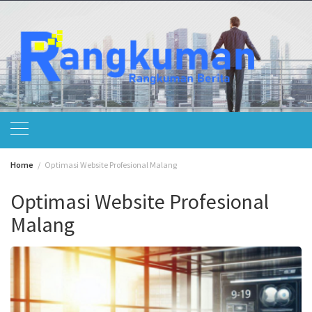
Skip
to
content
Home
Optimasi Website Profesional Malang
Optimasi Website Profesional
Malang