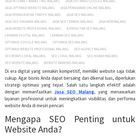
JASA INTERNET MARKETING MALANG
JASA OPTIMASI GOOGLE MALANG
JASA OPTIMASI WEBSITE MALANG
JASA PEMASARAN ONLINE MALANG
JASA PENINGKATAN TRAFFIC MALANG
JASA SEO MALANG
JASA SEO ORGANIK MALANG
JASA SEO TERBAIK MALANG
JASA WEB MALANG
JASA WEBSITE PROFESIONAL MALANG
KONSULTAN SEO MALANG
LAYANAN DIGITAL MALANG
LAYANAN SEO MALANG
OPTIMASI GOOGLE MALANG
OPTIMASI SEO MALANG
OPTIMASI WEBSITE PROFESIONAL MALANG
SEO AGENCY MALANG
SEO BISNIS LOKAL MALANG
SEO LOKAL MALANG
SEO MURAH MALANG
SEO WEBSITE MALANG
WEBSITE RANKING MALANG
Di era digital yang semakin kompetitif, memiliki website saja tidak
cukup.
Agar bisnis Anda dapat bersaing dan dikenal luas, diperlukan
strategi optimasi yang tepat.
Salah satu langkah efektif adalah
dengan memanfaatkan
Jasa SEO Malang
, yang menawarkan
layanan profesional untuk meningkatkan visibilitas dan performa
website Anda di mesin pencari.
Mengapa SEO Penting untuk
Website Anda?