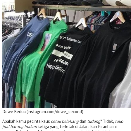
Dowe Kedua (instagram.com/dowe_second)
Apakah kamu pecinta kaus
cetak belakang
dan
tudung
? Tidak,
toko
jual barang loakan
ketiga yang terletak di Jalan Ikan Piranha ini