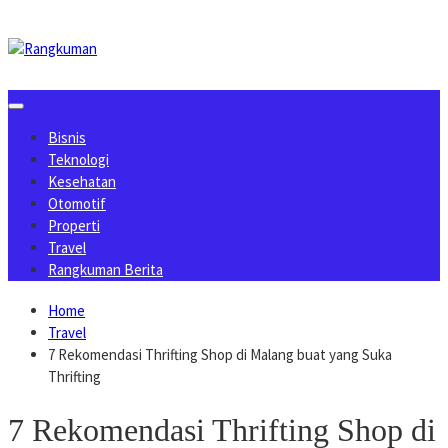
Skip
to
content
Bisnis
Teknologi
Kesehatan
Otomotif
Properti
Travel
Rangkuman Berita
Home
Travel
7 Rekomendasi Thrifting Shop di Malang buat yang Suka
Thrifting
7 Rekomendasi Thrifting Shop di