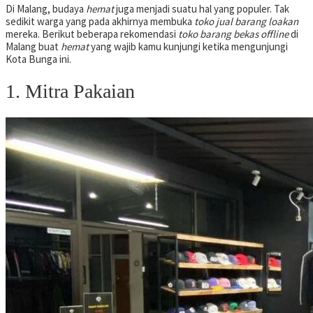
Di Malang, budaya
hemat
juga menjadi suatu hal yang populer. Tak
sedikit warga yang pada akhirnya membuka
toko jual barang loakan
mereka. Berikut beberapa rekomendasi
toko barang bekas offline
di
Malang buat
hemat
yang wajib kamu kunjungi ketika mengunjungi
Kota Bunga ini.
1. Mitra Pakaian