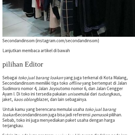
Secondandinsom (instagram.com/secondandinsom)
Lanjutkan membaca artikel di bawah
pilihan Editor
Sebagai
toko jual barang loakan
yang juga terkenal di Kota Malang,
Secondandinsom memiliki tiga toko
offline
yang bertempat di Jalan
Sudimoro nomor 4, Jalan Joyoutomo nomor 6, dan Jalan Cengger
Ayam I. Di toko ini tersedia pakaian
unisex
mulai dari
tudung
kaus,
jaket,
kaos oblong
blazer, dan lain sebagainya.
Untuk kamu yang berencana memulai usaha
toko jual barang
loakan
Secondandinsom juga bisa jadi referensi
pemasok
pilihan.
Sebab, toko ini juga menyediakan paket usaha dengan harga
terjangkau.