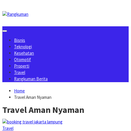
Skip
to
content
Bisnis
Teknologi
Kesehatan
Otomotif
Properti
Travel
Rangkuman Berita
Home
Travel Aman Nyaman
Travel Aman Nyaman
Travel