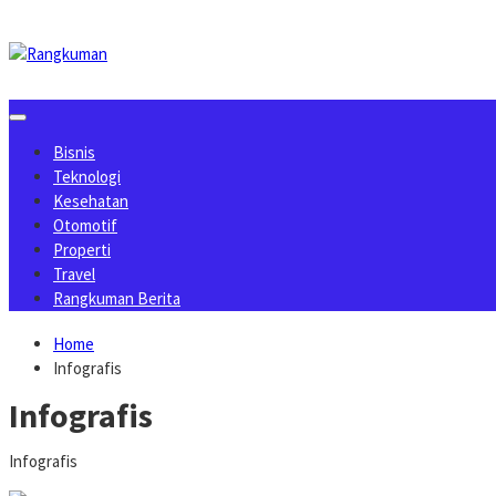
Skip
to
content
Bisnis
Teknologi
Kesehatan
Otomotif
Properti
Travel
Rangkuman Berita
Home
Infografis
Infografis
Infografis