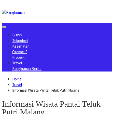
Skip
to
content
Bisnis
Teknologi
Kesehatan
Otomotif
Properti
Travel
Rangkuman Berita
Home
Travel
Informasi Wisata Pantai Teluk Putri Malang
Informasi Wisata Pantai Teluk
Putri Malang