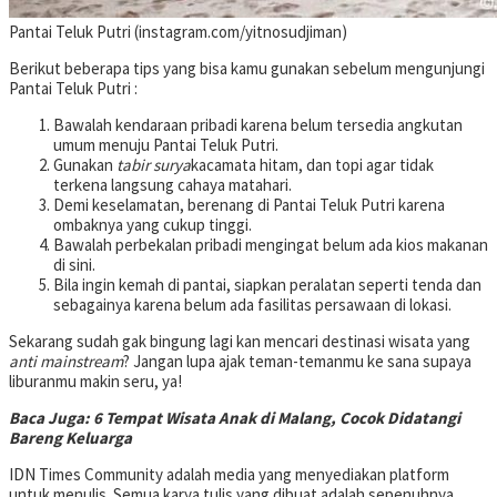
Pantai Teluk Putri (instagram.com/yitnosudjiman)
Berikut beberapa tips yang bisa kamu gunakan sebelum mengunjungi
Pantai Teluk Putri :
Bawalah kendaraan pribadi karena belum tersedia angkutan
umum menuju Pantai Teluk Putri.
Gunakan
tabir surya
kacamata hitam, dan topi agar tidak
terkena langsung cahaya matahari.
Demi keselamatan, berenang di Pantai Teluk Putri karena
ombaknya yang cukup tinggi.
Bawalah perbekalan pribadi mengingat belum ada kios makanan
di sini.
Bila ingin kemah di pantai, siapkan peralatan seperti tenda dan
sebagainya karena belum ada fasilitas persawaan di lokasi.
Sekarang sudah gak bingung lagi kan mencari destinasi wisata yang
anti mainstream
? Jangan lupa ajak teman-temanmu ke sana supaya
liburanmu makin seru, ya!
Baca Juga: 6 Tempat Wisata Anak di Malang, Cocok Didatangi
Bareng Keluarga
IDN Times Community adalah media yang menyediakan platform
untuk menulis. Semua karya tulis yang dibuat adalah sepenuhnya