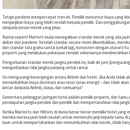
Tetapi pandemi mempercepat tren ini. Pemilik menuntut biaya yang leb
menjanjikan biaya yang lebih rendah kepada pemilik. Dan penggabungan
daripada pesan merek yang jelas.
Rantai seperti Marriott mulai menegakkan standar merek yang ada jauh
akibat dari pandemi. Setelah standar secara resmi dikembalikan, mereka
dan standar tata graha santai (sekali lagi, konsisten dengan aturan) 
properti yang melakukan pekerjaan rendah sebenarnya membersihkan k
Pengorbanan standar merek jangka pendek ini, baik de jure (pengurang
mengorbankan nilai jangka panjang untuk rantai.
Itu mengurangi kesenjangan antara Airbnb dan hotel. Jika Anda tidak 
menambahkan biaya destinasi atau resor (atau energi) – dan tidak ak
lancar daripada Airbnb, biaya, dan semuanya?
Sementara pelanggan jaringan hotel adalah pemilik properti, dan tamu
pendapatan jangka pendek dari pemilik dan mempertaruhkan nilai jang
Ketika Marriotts dan Hiltons di dunia benar-benar memiliki hotel yan
mereka merasa jauh lebih mudah untuk memenuhi janji kepada tamu di p
laser untuk mempertahankan dan menumbuhkan nilai merek, tidak hany