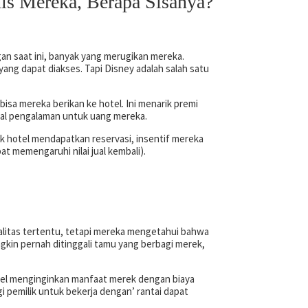
is Mereka, Berapa Sisanya?
n saat ini, banyak yang merugikan mereka.
ang dapat diakses. Tapi Disney adalah salah satu
bisa mereka berikan ke hotel. Ini menarik premi
hal pengalaman untuk uang mereka.
ik hotel mendapatkan reservasi, insentif mereka
t memengaruhi nilai jual kembali).
ualitas tertentu, tetapi mereka mengetahui bahwa
ngkin pernah ditinggali tamu yang berbagi merek,
tel menginginkan manfaat merek dengan biaya
i pemilik untuk bekerja dengan’ rantai dapat