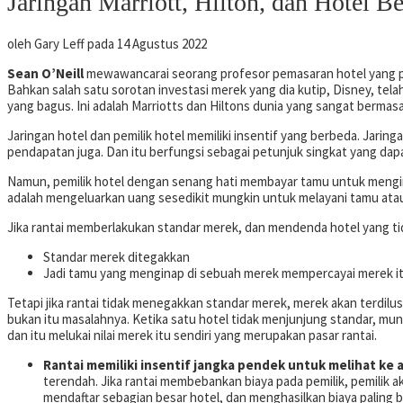
Jaringan Marriott, Hilton, dan Hotel
oleh
Gary Leff
pada 14 Agustus 2022
Sean O’Neill
mewawancarai seorang profesor pemasaran hotel yang per
Bahkan salah satu sorotan investasi merek yang dia kutip, Disney, tel
yang bagus. Ini adalah Marriotts dan Hiltons dunia yang sangat bermasa
Jaringan hotel dan pemilik hotel memiliki insentif yang berbeda. Jarin
pendapatan juga. Dan itu berfungsi sebagai petunjuk singkat yang d
Namun, pemilik hotel dengan senang hati membayar tamu untuk menginap 
adalah mengeluarkan uang sesedikit mungkin untuk melayani tamu atau 
Jika rantai memberlakukan standar merek, dan mendenda hotel yang t
Standar merek ditegakkan
Jadi tamu yang menginap di sebuah merek mempercayai merek itu,
Tetapi jika rantai tidak menegakkan standar merek, merek akan terdilu
bukan itu masalahnya. Ketika satu hotel tidak menjunjung standar, mun
dan itu melukai nilai merek itu sendiri yang merupakan pasar rantai.
Rantai memiliki insentif jangka pendek untuk melihat ke a
terendah. Jika rantai membebankan biaya pada pemilik, pemilik a
mendaftar sebagian besar hotel, dan menghasilkan biaya paling 