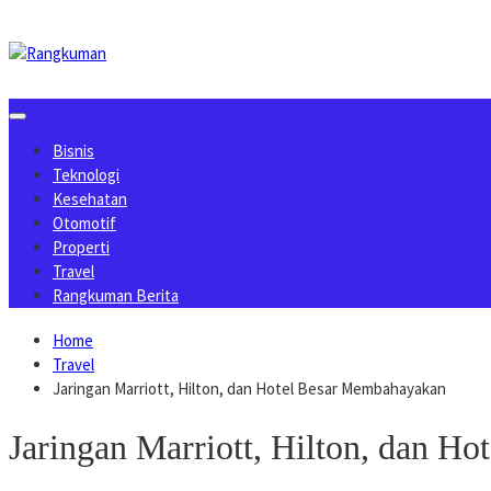
Skip
to
content
Bisnis
Teknologi
Kesehatan
Otomotif
Properti
Travel
Rangkuman Berita
Home
Travel
Jaringan Marriott, Hilton, dan Hotel Besar Membahayakan
Jaringan Marriott, Hilton, dan H