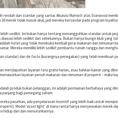
ih rendah dan standar yang santai. Akuisisi Marriott atas Starwood me
 30 merek tidak masuk akal, jadi mereka bersandar pada program loyalit
 lebih sedikit. Ini bukan hanya tentang menangguhkan standar untuk ja
 diawasi lebih sedikit dari sebelumnya. Bukan hanya lounge klub yang ti
itu adalah hotel yang tidak membuka kembali gerai makanan dan minuman k
amar. Mereka memiliki lebih sedikit pembantu rumah tangga dan mengha
an standar) dan de facto (kurangnya penegakan) yang telah membuat pem
akan mendapatkan layanan tata graha harian, atau bahkan kamar yang dib
an menawarkan layanan penuh makanan dan minuman di properti – maka ba
 adalah produk bukan pelanggan, ini adalah permainan berbahaya yang di
ka panjang bagi pemegang saham.
g mereka pasarkan, ada penyelarasan insentif yang lebih baik untuk me
roperti). Model ‘asset light’ di mana rantai hanya menyewakan merek d
a hidup dari dan menurunkannya.