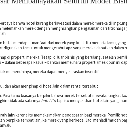
 Besar Membahayakan Seluruh Model Bisn
caya bahwa hotel kurang berinvestasi dalam merek mereka di lingkunga
ah melemahkan merek dengan menghilangkan pengalaman dari titik harga y
lah.
gan hotel mendapat manfaat dari merek yang kuat. Itu menarik tamu, yang 
apat digunakan tamu untuk mengetahui apa yang mereka dapatkan dalam 
di properti mereka. Tetapi di luar bisnis yang berulang, setelah pemil
– dalam beberapa kasus – bahkan memelihara properti (meskipun ini dapa
idak memenuhinya, mereka dapat menyelaraskan insentif.
 dan akan menginap di hotel lain dalam rantai tersebut
si. Para tamu biasanya berpikir bahwa merek tersebut mewakili tingkat k
gkin tidak ada salahnya
hotel itu
tapi itu menyakitkan hotel lain yang mu
rah lain
karena itu memaksimalkan pendapatan bagi mereka. Pemilik ho
kan pergi ke tempat lain, ke merek yang berbeda. Jadi menjadi ‘mudah bag
banyak.