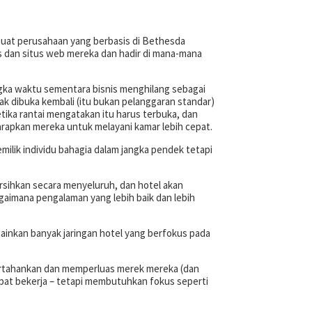
mbuat perusahaan yang berbasis di Bethesda
as dan situs web mereka dan hadir di mana-mana
ngka waktu sementara bisnis menghilang sebagai
dak dibuka kembali (itu bukan pelanggaran standar)
etika rantai mengatakan itu harus terbuka, dan
rapkan mereka untuk melayani kamar lebih cepat.
ilik individu bahagia dalam jangka pendek tetapi
ersihkan secara menyeluruh, dan hotel akan
gaimana pengalaman yang lebih baik dan lebih
mainkan banyak jaringan hotel yang berfokus pada
mpertahankan dan memperluas merek mereka (dan
apat bekerja – tetapi membutuhkan fokus seperti