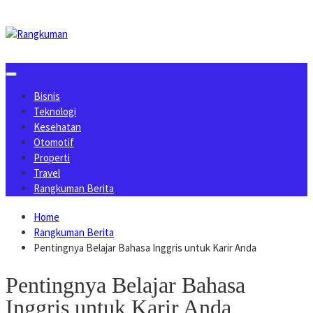
Skip
to
content
Bisnis
Teknologi
Kesehatan
Otomotif
Properti
Travel
Rangkuman Berita
Home
Rangkuman Berita
Pentingnya Belajar Bahasa Inggris untuk Karir Anda
Pentingnya Belajar Bahasa
Inggris untuk Karir Anda