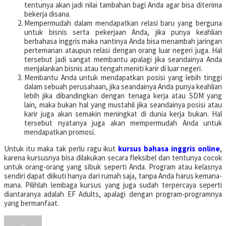
tentunya akan jadi nilai tambahan bagi Anda agar bisa diterima
bekerja disana.
Mempermudah dalam mendapatkan relasi baru yang berguna
untuk bisnis serta pekerjaan Anda, jika punya keahlian
berbahasa inggris maka nantinya Anda bisa menambah jaringan
pertemanan ataupun relasi dengan orang luar negeri juga. Hal
tersebut jadi sangat membantu apalagi jika seandainya Anda
menjalankan bisnis atau tengah meniti karir di luar negeri.
Membantu Anda untuk mendapatkan posisi yang lebih tinggi
dalam sebuah perusahaan, jika seandainya Anda punya keahlian
lebih jika dibandingkan dengan tenaga kerja atau SDM yang
lain, maka bukan hal yang mustahil jika seandainya posisi atau
karir juga akan semakin meningkat di dunia kerja bukan. Hal
tersebut nyatanya juga akan mempermudah Anda untuk
mendapatkan promosi.
Untuk itu maka tak perlu ragu ikut
kursus bahasa inggris online
,
karena kursusnya bisa dilakukan secara fleksibel dan tentunya cocok
untuk orang-orang yang sibuk seperti Anda. Program atau kelasnya
sendiri dapat diikuti hanya dari rumah saja, tanpa Anda harus kemana-
mana. Pilihlah lembaga kursus yang juga sudah terpercaya seperti
diantaranya adalah EF Adults, apalagi dengan program-programnya
yang bermanfaat.