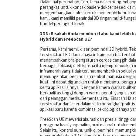
Dalam hal perubahan, terutama dalam pengembang
perangkat untuk kontak pasien-dokter sesedikit m
mengembangkan solusi untuk memenuhi kebutuhan 
kami, kami memiliki pemindai 3D ringan multi-fungs
bundel perangkat lunak.
3DN: Bisakah Anda memberi tahu kami lebih b
Hybrid dan FreeScan UE?
Pertama, kami memiliki seri pemindai 3D hybrid. T
terstruktur LED dan cahaya inframerah tak terliha
menambahkan pra-pengaturan cerdas canggih dal
berbagai aplikasi, oleh karena itu mempromosikan
inframerah yang tidak terlihat memberikan solusi 
memungkinkan pemindaian rambut manusia dengan 
kuat. Ini dapat digunakan untuk membantu pengg
serta aplikasi lainnya. Dengan kamera warna built
berkualitas tinggi dengan warna penuh yang siap 
dari pelanggan medis. Sementara itu, Einscan HX a
terstruktur dan laser dalam satu perangkat praktis
aplikasi baru karena kombinasi teknologi cahaya ya
FreeScan UE mewarisi akurasi dan presisi tinggi da
pengguna kami yang paling profesional untuk memi
Selain itu, kontrol suhu unik di pemindai memung
memperoleh data 3D paling akurat untuk semua jen