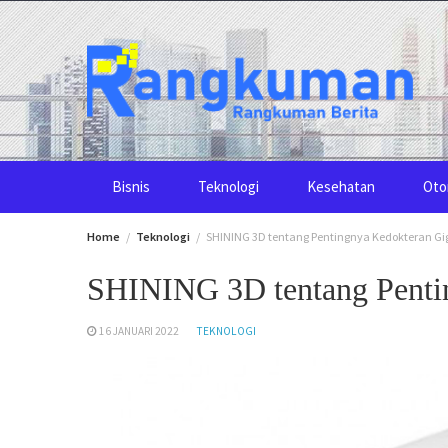
Skip
to
content
Bisnis
Teknologi
Kesehatan
Oto
Home
Teknologi
SHINING 3D tentang Pentingnya Kedokteran Gigi
SHINING 3D tentang Pentin
16 JANUARI 2022
TEKNOLOGI