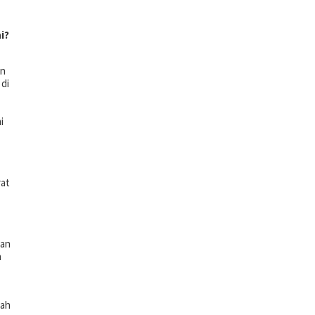
i?
an
 di
i
rat
dan
n
mah