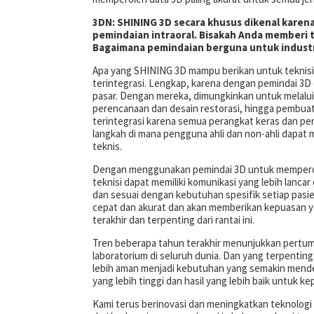
3DN: SHINING 3D secara khusus dikenal karena
pemindaian intraoral.
Bisakah Anda memberi ta
Bagaimana pemindaian berguna untuk industri
Apa yang SHINING 3D mampu berikan untuk teknisi gi
terintegrasi. Lengkap, karena dengan pemindai 3D d
pasar. Dengan mereka, dimungkinkan untuk melalui sel
perencanaan dan desain restorasi, hingga pembuata
terintegrasi karena semua perangkat keras dan per
langkah di mana pengguna ahli dan non-ahli dapat
teknis.
Dengan menggunakan pemindai 3D untuk memperoleh d
teknisi dapat memiliki komunikasi yang lebih lancar
dan sesuai dengan kebutuhan spesifik setiap pasien
cepat dan akurat dan akan memberikan kepuasan ya
terakhir dan terpenting dari rantai ini.
Tren beberapa tahun terakhir menunjukkan pertumbuh
laboratorium di seluruh dunia. Dan yang terpenting
lebih aman menjadi kebutuhan yang semakin mendes
yang lebih tinggi dan hasil yang lebih baik untuk 
Kami terus berinovasi dan meningkatkan teknologi 