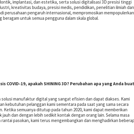
ontik, implantasi, dan estetika, serta solusi digitalisasi 3D presisi tinggi
stri, kreativitas budaya, presisi medis, pendidikan, penelitian ilmiah dan
jadi perusahaan pengaruh internasional, mempromosikan mempopulerkan
 yang beragam untuk semua pengguna dalam skala global.
isis COVID-19, apakah SHINING 3D?
Perubahan apa yang Anda bua
 solusi manufaktur digital yang sangat efisien dan dapat diakses.
Kami
 kebutuhan pelanggan kami sementara pada saat yang sama secara
n.
Ketika semuanya ditutup pada tahun 2020, kami dapat memberikan
k jauh dan dengan lebih sedikit kontak dengan orang lain.
Selama masa
m rantai pasokan, kami terus mengembangkan dan menghadirkan bebera