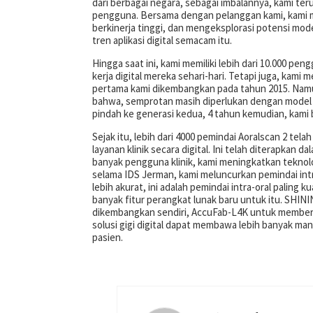
dari berbagai negara, sebagai imbalannya, kami t
pengguna. Bersama dengan pelanggan kami, kami m
berkinerja tinggi, dan mengeksplorasi potensi model
tren aplikasi digital semacam itu.
Hingga saat ini, kami memiliki lebih dari 10.000 p
kerja digital mereka sehari-hari. Tetapi juga, kami 
pertama kami dikembangkan pada tahun 2015. Nam
bahwa, semprotan masih diperlukan dengan model 
pindah ke generasi kedua, 4 tahun kemudian, kami b
Sejak itu, lebih dari 4000 pemindai Aoralscan 2 t
layanan klinik secara digital. Ini telah diterapkan
banyak pengguna klinik, kami meningkatkan teknolo
selama IDS Jerman, kami meluncurkan pemindai intra
lebih akurat, ini adalah pemindai intra-oral palin
banyak fitur perangkat lunak baru untuk itu. SHINI
dikembangkan sendiri, AccuFab-L4K untuk memberika
solusi gigi digital dapat membawa lebih banyak manf
pasien.