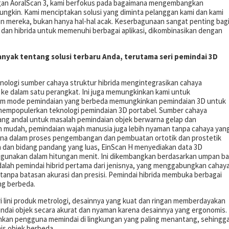
an AoralScan 3, kami berfokus pada bagaimana mengembangkan
ungkin.
Kami menciptakan solusi yang diminta pelanggan kami dan kami
mereka, bukan hanya hal-hal acak.
Keserbagunaan sangat penting bag
i dan hibrida untuk memenuhi berbagai aplikasi, dikombinasikan dengan
anyak tentang solusi terbaru Anda, terutama seri pemindai 3D
eknologi sumber cahaya struktur hibrida mengintegrasikan cahaya
t ke dalam satu perangkat. Ini juga memungkinkan kami untuk
am mode pemindaian yang berbeda memungkinkan pemindaian 3D untuk
 mempopulerkan teknologi pemindaian 3D portabel. Sumber cahaya
yang andal untuk masalah pemindaian objek berwarna gelap dan
mudah, pemindaian wajah manusia juga lebih nyaman tanpa cahaya yan
una dalam proses pengembangan dan pembuatan ortotik dan prostetik
-in dan bidang pandang yang luas, EinScan H menyediakan data 3D
digunakan dalam hitungan menit. Ini dikembangkan berdasarkan umpan ba
dalah pemindai hibrid pertama dari jenisnya, yang menggabungkan cahay
 tanpa batasan akurasi dan presisi. Pemindai hibrida membuka berbagai
ng berbeda.
ri lini produk metrologi, desainnya yang kuat dan ringan memberdayakan
ndai objek secara akurat dan nyaman karena desainnya yang ergonomis.
kinkan pengguna memindai di lingkungan yang paling menantang, sehingg
is objek berbeda.