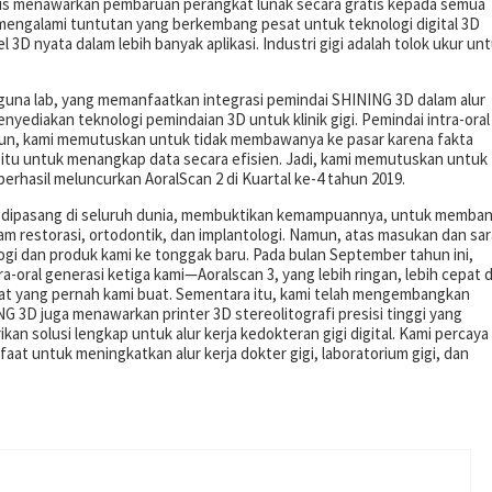
erus menawarkan pembaruan perangkat lunak secara gratis kepada semua
engalami tuntutan yang berkembang pesat untuk teknologi digital 3D
 3D nyata dalam lebih banyak aplikasi. Industri gigi adalah tolok ukur un
engguna lab, yang memanfaatkan integrasi pemindai SHINING 3D dalam alur
menyediakan teknologi pemindaian 3D untuk klinik gigi. Pemindai intra-oral
un, kami memutuskan untuk tidak membawanya ke pasar karena fakta
itu untuk menangkap data secara efisien. Jadi, kami memutuskan untuk
erhasil meluncurkan AoralScan 2 di Kuartal ke-4 tahun 2019.
elah dipasang di seluruh dunia, membuktikan kemampuannya, untuk memba
 dalam restorasi, ortodontik, dan implantologi. Namun, atas masukan dan sa
gi dan produk kami ke tonggak baru. Pada bulan September tahun ini,
-oral generasi ketiga kami—Aoralscan 3, yang lebih ringan, lebih cepat 
g kuat yang pernah kami buat. Sementara itu, kami telah mengembangkan
NG 3D juga menawarkan printer 3D stereolitografi presisi tinggi yang
n solusi lengkap untuk alur kerja kedokteran gigi digital. Kami percaya
aat untuk meningkatkan alur kerja dokter gigi, laboratorium gigi, dan