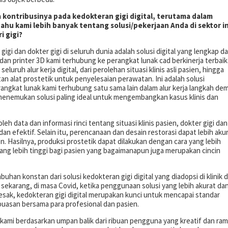
 kontribusinya pada kedokteran gigi digital, terutama dalam
hu kami lebih banyak tentang solusi/pekerjaan Anda di sektor in
 gigi?
gi dan dokter gigi di seluruh dunia adalah solusi digital yang lengkap d
an printer 3D kami terhubung ke perangkat lunak cad berkinerja terbaik
uruh alur kerja digital, dari perolehan situasi klinis asli pasien, hingga
n alat prostetik untuk penyelesaian perawatan. Ini adalah solusi
angkat lunak kami terhubung satu sama lain dalam alur kerja langkah dem
 menemukan solusi paling ideal untuk mengembangkan kasus klinis dan
ata dan informasi rinci tentang situasi klinis pasien, dokter gigi dan
 dan efektif. Selain itu, perencanaan dan desain restorasi dapat lebih aku
. Hasilnya, produksi prostetik dapat dilakukan dengan cara yang lebih
ng lebih tinggi bagi pasien yang bagaimanapun juga merupakan cincin
an konstan dari solusi kedokteran gigi digital yang diadopsi di klinik 
 sekarang, di masa Covid, ketika penggunaan solusi yang lebih akurat da
ak, kedokteran gigi digital merupakan kunci untuk mencapai standar
kepuasan bersama para profesional dan pasien.
kami berdasarkan umpan balik dari ribuan pengguna yang kreatif dan ra