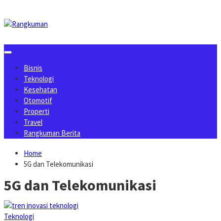
Skip
to
content
Bisnis
Teknologi
Kesehatan
Otomotif
Properti
Travel
Rangkuman Berita
Home
5G dan Telekomunikasi
5G dan Telekomunikasi
Teknologi