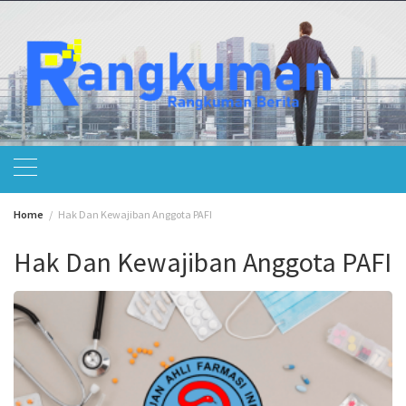
Skip
to
content
Home
Hak Dan Kewajiban Anggota PAFI
Hak Dan Kewajiban Anggota PAFI