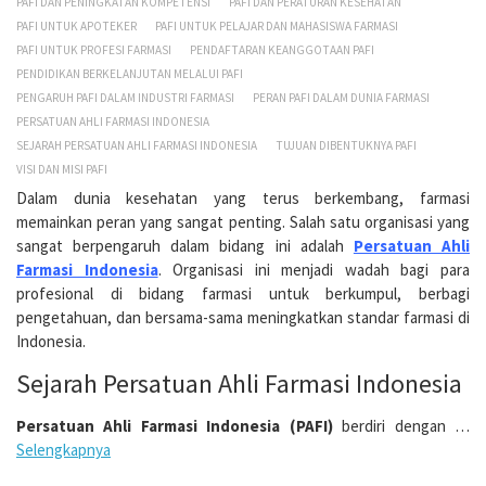
PAFI DAN PENINGKATAN KOMPETENSI
PAFI DAN PERATURAN KESEHATAN
PAFI UNTUK APOTEKER
PAFI UNTUK PELAJAR DAN MAHASISWA FARMASI
PAFI UNTUK PROFESI FARMASI
PENDAFTARAN KEANGGOTAAN PAFI
PENDIDIKAN BERKELANJUTAN MELALUI PAFI
PENGARUH PAFI DALAM INDUSTRI FARMASI
PERAN PAFI DALAM DUNIA FARMASI
PERSATUAN AHLI FARMASI INDONESIA
SEJARAH PERSATUAN AHLI FARMASI INDONESIA
TUJUAN DIBENTUKNYA PAFI
VISI DAN MISI PAFI
Dalam dunia kesehatan yang terus berkembang, farmasi
memainkan peran yang sangat penting. Salah satu organisasi yang
sangat berpengaruh dalam bidang ini adalah
Persatuan Ahli
Farmasi Indonesia
. Organisasi ini menjadi wadah bagi para
profesional di bidang farmasi untuk berkumpul, berbagi
pengetahuan, dan bersama-sama meningkatkan standar farmasi di
Indonesia.
Sejarah Persatuan Ahli Farmasi Indonesia
Persatuan Ahli Farmasi Indonesia (PAFI)
berdiri dengan …
Selengkapnya