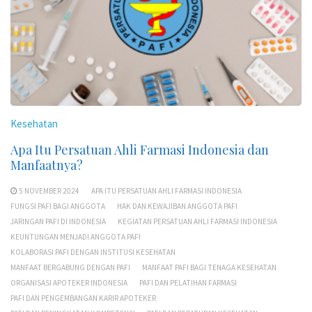
Kesehatan
Apa Itu Persatuan Ahli Farmasi Indonesia dan
Manfaatnya?
5 NOVEMBER 2024
APA ITU PERSATUAN AHLI FARMASI INDONESIA
FUNGSI PAFI BAGI ANGGOTA
HAK DAN KEWAJIBAN ANGGOTA PAFI
JARINGAN PAFI DI INDONESIA
KEGIATAN PERSATUAN AHLI FARMASI INDONESIA
KEUNTUNGAN MENJADI ANGGOTA PAFI
KOLABORASI PAFI DENGAN INSTITUSI KESEHATAN
MANFAAT BERGABUNG DENGAN PAFI
MANFAAT PAFI BAGI TENAGA KESEHATAN
ORGANISASI APOTEKER INDONESIA
PAFI DAN PELATIHAN FARMASI
PAFI DAN PENGEMBANGAN KARIR APOTEKER