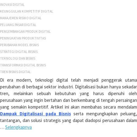
INOVASI DIGITAL
KEUNGGULAN KOMPETITIF DIGITAL
MANAJEMEN RISIKO DIGITAL
PELUANG PASAR DIGITAL
PENGEMBANGAN PRODUK DIGITAL
PENINGKATAN PRODUKTIVITAS
PERUBAHAN MODEL BISNIS
STRATEGI DIGITAL BISNIS
TEKNOLOGI DAN BISNIS
TRANSFORMASI DIGITAL BISNIS
TREN BISNIS DIGITAL
Di era modern, teknologi digital telah menjadi penggerak utama
perubahan di berbagai sektor industri. Digitalisasi bukan hanya sekadar
tren, melainkan sebuah kebutuhan yang harus dipenuhi oleh
perusahaan yang ingin bertahan dan berkembang di tengah persaingan
yang semakin kompetitif. Artikel ini akan membahas secara mendalam
Dampak Digitalisasi pada Bisnis
serta mengungkapkan peluang,
tantangan, dan solusi strategis yang dapat diadopsi perusahaan dalam
…
Selengkapnya