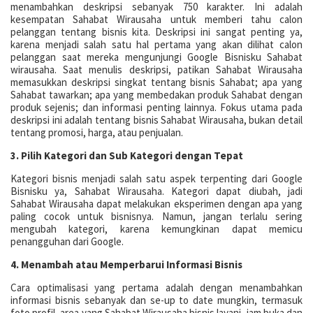
menambahkan deskripsi sebanyak 750 karakter. Ini adalah
kesempatan Sahabat Wirausaha untuk memberi tahu calon
pelanggan tentang bisnis kita. Deskripsi ini sangat penting ya,
karena menjadi salah satu hal pertama yang akan dilihat calon
pelanggan saat mereka mengunjungi Google Bisnisku Sahabat
wirausaha. Saat menulis deskripsi, patikan Sahabat Wirausaha
memasukkan deskripsi singkat tentang bisnis Sahabat; apa yang
Sahabat tawarkan; apa yang membedakan produk Sahabat dengan
produk sejenis; dan informasi penting lainnya. Fokus utama pada
deskripsi ini adalah tentang bisnis Sahabat Wirausaha, bukan detail
tentang promosi, harga, atau penjualan.
3. Pilih Kategori dan Sub Kategori dengan Tepat
Kategori bisnis menjadi salah satu aspek terpenting dari Google
Bisnisku ya, Sahabat Wirausaha. Kategori dapat diubah, jadi
Sahabat Wirausaha dapat melakukan eksperimen dengan apa yang
paling cocok untuk bisnisnya. Namun, jangan terlalu sering
mengubah kategori, karena kemungkinan dapat memicu
penangguhan dari Google.
4. Menambah atau Memperbarui Informasi Bisnis
Cara optimalisasi yang pertama adalah dengan menambahkan
informasi bisnis sebanyak dan se-up to date mungkin, termasuk
foto profil, area yang Sahabat Wirausaha bisnis layani, jam buka dan