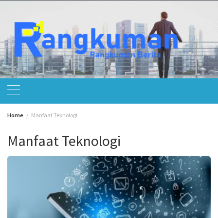
Skip
to
content
Home
Manfaat Teknologi
Manfaat Teknologi