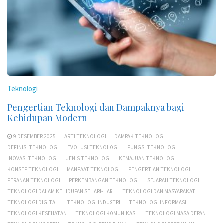
Teknologi
Pengertian Teknologi dan Dampaknya bagi
Kehidupan Modern
9 DESEMBER 2025
ARTI TEKNOLOGI
DAMPAK TEKNOLOGI
DEFINISI TEKNOLOGI
EVOLUSI TEKNOLOGI
FUNGSI TEKNOLOGI
INOVASI TEKNOLOGI
JENIS TEKNOLOGI
KEMAJUAN TEKNOLOGI
KONSEP TEKNOLOGI
MANFAAT TEKNOLOGI
PENGERTIAN TEKNOLOGI
PERANAN TEKNOLOGI
PERKEMBANGAN TEKNOLOGI
SEJARAH TEKNOLOGI
TEKNOLOGI DALAM KEHIDUPAN SEHARI-HARI
TEKNOLOGI DAN MASYARAKAT
TEKNOLOGI DIGITAL
TEKNOLOGI INDUSTRI
TEKNOLOGI INFORMASI
TEKNOLOGI KESEHATAN
TEKNOLOGI KOMUNIKASI
TEKNOLOGI MASA DEPAN