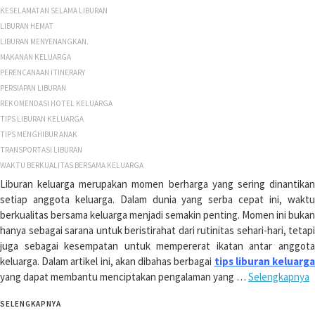
KESELAMATAN SELAMA LIBURAN
LIBURAN HEMAT
LIBURAN MENYENANGKAN.
MAKANAN KELUARGA
PERENCANAAN ITINERARY
PERSIAPAN LIBURAN
REKOMENDASI HOTEL KELUARGA
TIPS LIBURAN KELUARGA
TIPS MENGHIBUR ANAK
TRANSPORTASI LIBURAN
WAKTU BERKUALITAS BERSAMA KELUARGA
Liburan keluarga merupakan momen berharga yang sering dinantikan
setiap anggota keluarga. Dalam dunia yang serba cepat ini, waktu
berkualitas bersama keluarga menjadi semakin penting. Momen ini bukan
hanya sebagai sarana untuk beristirahat dari rutinitas sehari-hari, tetapi
juga sebagai kesempatan untuk mempererat ikatan antar anggota
keluarga. Dalam artikel ini, akan dibahas berbagai
tips liburan keluarg
yang dapat membantu menciptakan pengalaman yang …
Selengkapnya
SELENGKAPNYA