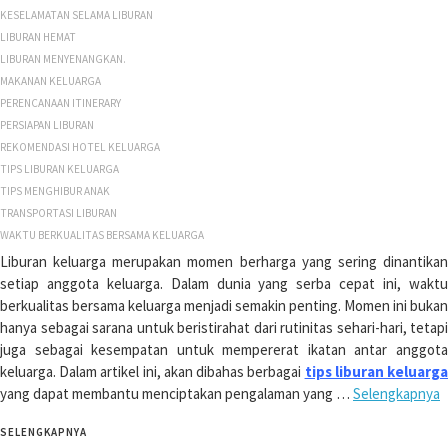
KESELAMATAN SELAMA LIBURAN
LIBURAN HEMAT
LIBURAN MENYENANGKAN.
MAKANAN KELUARGA
PERENCANAAN ITINERARY
PERSIAPAN LIBURAN
REKOMENDASI HOTEL KELUARGA
TIPS LIBURAN KELUARGA
TIPS MENGHIBUR ANAK
TRANSPORTASI LIBURAN
WAKTU BERKUALITAS BERSAMA KELUARGA
Liburan keluarga merupakan momen berharga yang sering dinantikan
setiap anggota keluarga. Dalam dunia yang serba cepat ini, waktu
berkualitas bersama keluarga menjadi semakin penting. Momen ini bukan
hanya sebagai sarana untuk beristirahat dari rutinitas sehari-hari, tetapi
juga sebagai kesempatan untuk mempererat ikatan antar anggota
keluarga. Dalam artikel ini, akan dibahas berbagai
tips liburan keluarg
yang dapat membantu menciptakan pengalaman yang …
Selengkapnya
SELENGKAPNYA