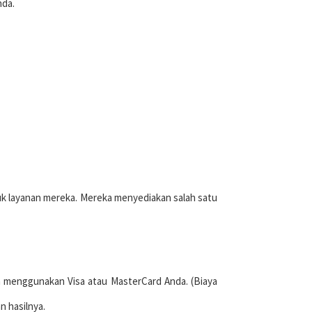
nda.
k layanan mereka. Mereka menyediakan salah satu
 menggunakan Visa atau MasterCard Anda. (Biaya
 hasilnya.