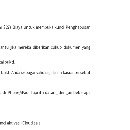
tar $27) Biaya untuk membuka kunci Penghapusan
antu jika mereka diberikan cukup dokumen yang
i bukti.
 bukti Anda sebagai validasi, dalam kasus tersebut
d di iPhone/iPad. Tapi itu datang dengan beberapa
ci aktivasi iCloud saja.