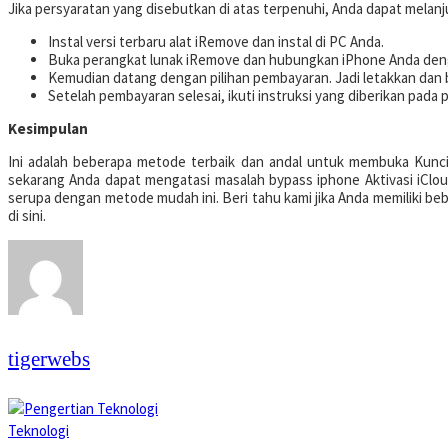
Jika persyaratan yang disebutkan di atas terpenuhi, Anda dapat melan
Instal versi terbaru alat iRemove dan instal di PC Anda.
Buka perangkat lunak iRemove dan hubungkan iPhone Anda denga
Kemudian datang dengan pilihan pembayaran. Jadi letakkan dan 
Setelah pembayaran selesai, ikuti instruksi yang diberikan pad
Kesimpulan
Ini adalah beberapa metode terbaik dan andal untuk membuka Kunci 
sekarang Anda dapat mengatasi masalah bypass iphone Aktivasi iCl
serupa dengan metode mudah ini. Beri tahu kami jika Anda memiliki be
di sini.
tigerwebs
Teknologi