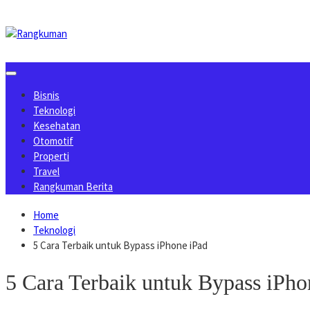
Skip
to
content
Bisnis
Teknologi
Kesehatan
Otomotif
Properti
Travel
Rangkuman Berita
Home
Teknologi
5 Cara Terbaik untuk Bypass iPhone iPad
5 Cara Terbaik untuk Bypass iPho