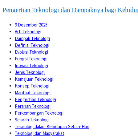
Pengertian Teknologi dan Dampaknya bagi Kehid
9 Desember 2025
Arti Teknologi
Dampak Teknologi
Definisi Teknologi
Evolusi Teknologi
Fungsi Teknologi
Inovasi Teknologi
Jenis Teknologi
Kemajuan Teknologi
Konsep Teknologi
Manfaat Teknologi
Pengertian Teknologi
Peranan Teknologi
Perkembangan Teknologi
Sejarah Teknologi
Teknologi dalam Kehidupan Sehari-Hari
Teknologi dan Masyarakat