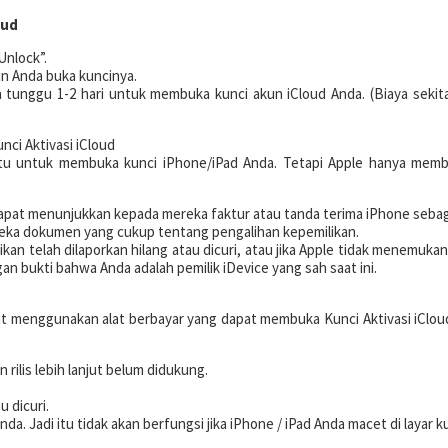
oud
Unlock”.
in Anda buka kuncinya.
 tunggu 1-2 hari untuk membuka kunci akun iCloud Anda. (Biaya seki
ci Aktivasi iCloud
tu untuk membuka kunci iPhone/iPad Anda. Tetapi Apple hanya memb
dapat menunjukkan kepada mereka faktur atau tanda terima iPhone sebaga
reka dokumen yang cukup tentang pengalihan kepemilikan.
n telah dilaporkan hilang atau dicuri, atau jika Apple tidak menemukan
an bukti bahwa Anda adalah pemilik iDevice yang sah saat ini.
pat menggunakan alat berbayar yang dapat membuka Kunci Aktivasi iClou
n rilis lebih lanjut belum didukung.
u dicuri.
. Jadi itu tidak akan berfungsi jika iPhone / iPad Anda macet di layar kun