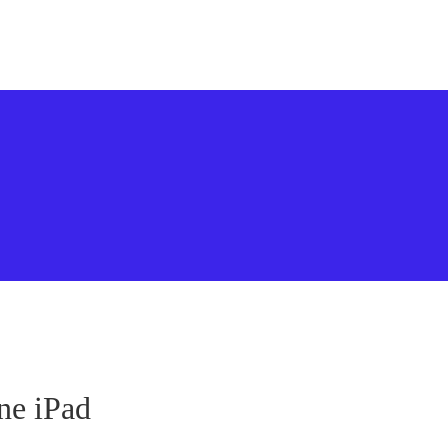
ne iPad