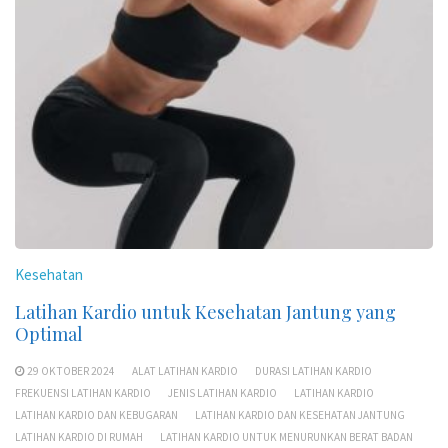
Kesehatan
Latihan Kardio untuk Kesehatan Jantung yang
Optimal
29 OKTOBER 2024
ALAT LATIHAN KARDIO
DURASI LATIHAN KARDIO
FREKUENSI LATIHAN KARDIO
JENIS LATIHAN KARDIO
LATIHAN KARDIO
LATIHAN KARDIO DAN KEBUGARAN
LATIHAN KARDIO DAN KESEHATAN JANTUNG
LATIHAN KARDIO DI RUMAH
LATIHAN KARDIO UNTUK MENURUNKAN BERAT BADAN