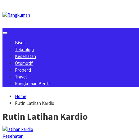
Skip
to
content
Bisnis
Teknologi
Kesehatan
Otomotif
Properti
Travel
Rangkuman Berita
Home
Rutin Latihan Kardio
Rutin Latihan Kardio
Kesehatan