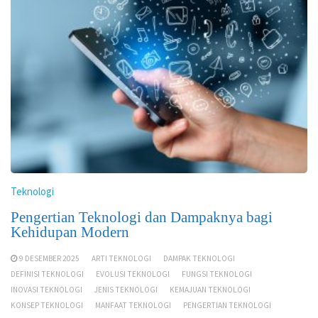
Teknologi
Pengertian Teknologi dan Dampaknya bagi
Kehidupan Modern
9 DESEMBER 2025
ARTI TEKNOLOGI
DAMPAK TEKNOLOGI
DEFINISI TEKNOLOGI
EVOLUSI TEKNOLOGI
FUNGSI TEKNOLOGI
INOVASI TEKNOLOGI
JENIS TEKNOLOGI
KEMAJUAN TEKNOLOGI
KONSEP TEKNOLOGI
MANFAAT TEKNOLOGI
PENGERTIAN TEKNOLOGI