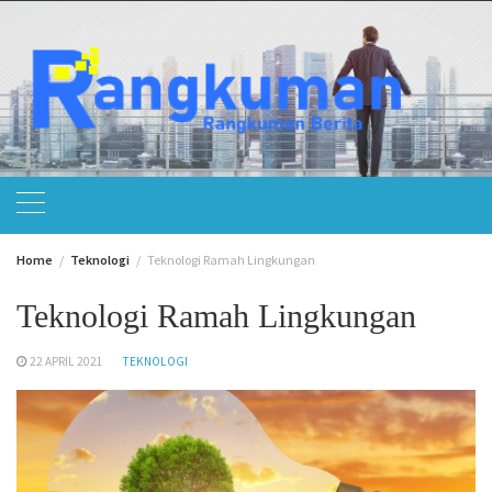
Skip
to
content
Home
Teknologi
Teknologi Ramah Lingkungan
Teknologi Ramah Lingkungan
22 APRIL 2021
TEKNOLOGI