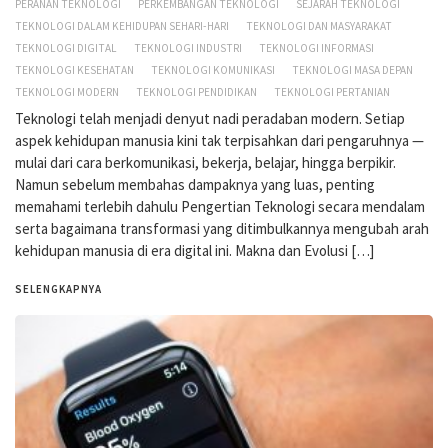
PERANAN TEKNOLOGI
PERKEMBANGAN TEKNOLOGI
SEJARAH TEKNOLOGI
TEKNOLOGI DALAM KEHIDUPAN SEHARI-HARI
TEKNOLOGI DAN MASYARAKAT
TEKNOLOGI DIGITAL
TEKNOLOGI INDUSTRI
TEKNOLOGI INFORMASI
TEKNOLOGI KESEHATAN
TEKNOLOGI KOMUNIKASI
TEKNOLOGI MASA DEPAN
TEKNOLOGI MODERN
TEKNOLOGI PENDIDIKAN
TEKNOLOGI PERTANIAN
Teknologi telah menjadi denyut nadi peradaban modern. Setiap
aspek kehidupan manusia kini tak terpisahkan dari pengaruhnya —
mulai dari cara berkomunikasi, bekerja, belajar, hingga berpikir.
Namun sebelum membahas dampaknya yang luas, penting
memahami terlebih dahulu Pengertian Teknologi secara mendalam
serta bagaimana transformasi yang ditimbulkannya mengubah arah
kehidupan manusia di era digital ini. Makna dan Evolusi […]
SELENGKAPNYA