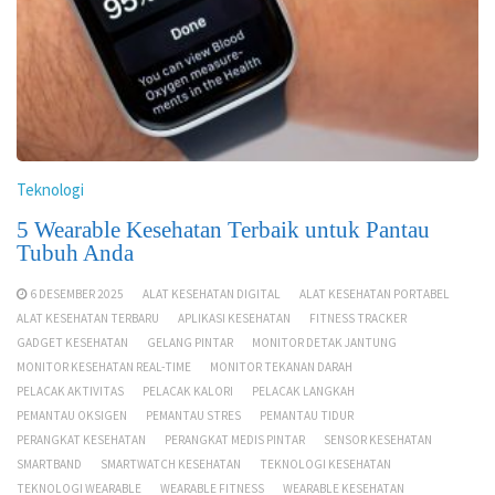
Teknologi
5 Wearable Kesehatan Terbaik untuk Pantau
Tubuh Anda
6 DESEMBER 2025
ALAT KESEHATAN DIGITAL
ALAT KESEHATAN PORTABEL
ALAT KESEHATAN TERBARU
APLIKASI KESEHATAN
FITNESS TRACKER
GADGET KESEHATAN
GELANG PINTAR
MONITOR DETAK JANTUNG
MONITOR KESEHATAN REAL-TIME
MONITOR TEKANAN DARAH
PELACAK AKTIVITAS
PELACAK KALORI
PELACAK LANGKAH
PEMANTAU OKSIGEN
PEMANTAU STRES
PEMANTAU TIDUR
PERANGKAT KESEHATAN
PERANGKAT MEDIS PINTAR
SENSOR KESEHATAN
SMARTBAND
SMARTWATCH KESEHATAN
TEKNOLOGI KESEHATAN
TEKNOLOGI WEARABLE
WEARABLE FITNESS
WEARABLE KESEHATAN