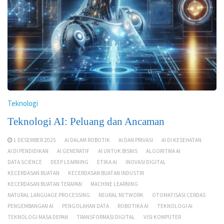
Teknologi
Teknologi AI: Peluang dan Ancaman
1 DESEMBER 2025
AI DALAM ROBOTIK
AI DAN PRIVASI
AI DI KESEHATAN
AI DI PENDIDIKAN
AI GENERATIF
AI UNTUK BISNIS
ALGORITMA AI
DATA SCIENCE
DEEP LEARNING
ETIKA AI
INOVASI DIGITAL
KECERDASAN BUATAN
KECERDASAN BUATAN INDUSTRI
KECERDASAN BUATAN TERAPAN
MACHINE LEARNING
NATURAL LANGUAGE PROCESSING
NEURAL NETWORK
OTOMATISASI CERDAS
PENGEMBANGAN AI
PENGOLAHAN DATA
ROBOTIKA AI
TEKNOLOGI AI
TEKNOLOGI MASA DEPAN
TRANSFORMASI DIGITAL
VISI KOMPUTER