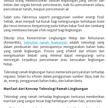
Semua orang membutuhkan sebuah lingkungan
yang bersih dan
bebas dari segala bentuk pencemaran, baik itu pencemaran udara,
pencemaran tanah, maupun pencemaran air.
Salah satu faktornya seperti penggunaan sumber energi fosil.
Sebab, akan menjadi hal buruk bagi kelangsungan kehidupan bumi
jika terus menerus bergantung pada bahan bakar fosil dan tambang
yang membawa banyak efek negatif bagi lingkungan.
Dikutip situs Kementerian Lingkungan Hidup dan Kehutanan
(Kemenlhk),
teknologi ramah lingkungan
adalah teknologi yang
dalam pembuatan dan penerapannya menggunakan bahan baku
yang ramah lingkungan. Proses yang efektif dan efisien dan
mengeluarkan limbah yang minimal dapat mengurangi serta
mencegah terjadinya pencemaran atau kerusakan lingkungan
hidup.
Teknologi ramah lingkungan harus memenuhi persyaratan terhadap
regulasi. Selain itu efisien dalam penggunaan sumber daya, baik itu
air, energi, penggunaan bahan baku, dan bahan kimia.
Manfaat dari Konsep Teknologi Ramah Lingkungan
Teknologi yang ramah terhadap lingkungan tentunya memberikan
manfaat yang sangat besar bagi kehidupan sehari-hari, antara lain: