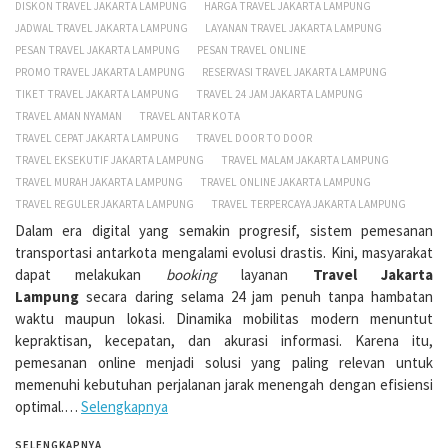
DISKON TRAVEL JAKARTA LAMPUNG
HARGA TRAVEL JAKARTA LAMPUNG
JADWAL TRAVEL JAKARTA LAMPUNG
LAYANAN TRAVEL JAKARTA LAMPUNG
PESAN TRAVEL JAKARTA LAMPUNG
PESAN TRAVEL ONLINE
PROMO TRAVEL JAKARTA LAMPUNG
RESERVASI TRAVEL JAKARTA LAMPUNG
TIKET TRAVEL JAKARTA LAMPUNG
TRAVEL 24 JAM JAKARTA LAMPUNG
TRAVEL AMAN NYAMAN
TRAVEL ANTAR KOTA
TRAVEL CEPAT JAKARTA LAMPUNG
TRAVEL DOOR TO DOOR
TRAVEL EKSEKUTIF JAKARTA LAMPUNG
TRAVEL MALAM JAKARTA LAMPUNG
TRAVEL MURAH JAKARTA LAMPUNG
TRAVEL ONLINE JAKARTA LAMPUNG
TRAVEL REGULER JAKARTA LAMPUNG
TRAVEL TERPERCAYA JAKARTA LAMPUNG
Dalam era digital yang semakin progresif, sistem pemesanan
transportasi antarkota mengalami evolusi drastis. Kini, masyarakat
dapat melakukan
booking
layanan
Travel Jakarta
Lampung
secara daring selama 24 jam penuh tanpa hambatan
waktu maupun lokasi. Dinamika mobilitas modern menuntut
kepraktisan, kecepatan, dan akurasi informasi. Karena itu,
pemesanan online menjadi solusi yang paling relevan untuk
memenuhi kebutuhan perjalanan jarak menengah dengan efisiensi
optimal.…
Selengkapnya
SELENGKAPNYA