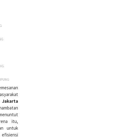
NG
NG
UNG
AMPUNG
pemesanan
masyarakat
Jakarta
hambatan
menuntut
rena itu,
van untuk
efisiensi