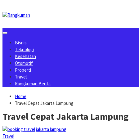
Skip
to
content
Bisnis
Teknologi
Kesehatan
Otomotif
Properti
Travel
Rangkuman Berita
Home
Travel Cepat Jakarta Lampung
Travel Cepat Jakarta Lampung
Travel