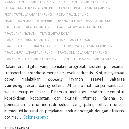
DISKON TRAVEL JAKARTA LAMPUNG
HARGA TRAVEL JAKARTA LAMPUNG
JADWAL TRAVEL JAKARTA LAMPUNG
LAYANAN TRAVEL JAKARTA LAMPUNG
PESAN TRAVEL JAKARTA LAMPUNG
PESAN TRAVEL ONLINE
PROMO TRAVEL JAKARTA LAMPUNG
RESERVASI TRAVEL JAKARTA LAMPUNG
TIKET TRAVEL JAKARTA LAMPUNG
TRAVEL 24 JAM JAKARTA LAMPUNG
TRAVEL AMAN NYAMAN
TRAVEL ANTAR KOTA
TRAVEL CEPAT JAKARTA LAMPUNG
TRAVEL DOOR TO DOOR
TRAVEL EKSEKUTIF JAKARTA LAMPUNG
TRAVEL MALAM JAKARTA LAMPUNG
TRAVEL MURAH JAKARTA LAMPUNG
TRAVEL ONLINE JAKARTA LAMPUNG
TRAVEL REGULER JAKARTA LAMPUNG
TRAVEL TERPERCAYA JAKARTA LAMPUNG
Dalam era digital yang semakin progresif, sistem pemesanan
transportasi antarkota mengalami evolusi drastis. Kini, masyarakat
dapat melakukan
booking
layanan
Travel Jakarta
Lampung
secara daring selama 24 jam penuh tanpa hambatan
waktu maupun lokasi. Dinamika mobilitas modern menuntut
kepraktisan, kecepatan, dan akurasi informasi. Karena itu,
pemesanan online menjadi solusi yang paling relevan untuk
memenuhi kebutuhan perjalanan jarak menengah dengan efisiensi
optimal.…
Selengkapnya
SELENGKAPNYA