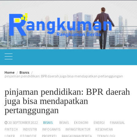
Skip
to
content
Home
Bisnis
pinjaman pendidikan: BPR daerah juga bisa mendapatkan pertanggungan
pinjaman pendidikan: BPR daerah
juga bisa mendapatkan
pertanggungan
20 SEPTEMBER 2022
BISNIS
BISNIS
EKONOMI
ENERGI
FINANSIAL
FINTECH
INDUSTRI
INFOGRAFIS
INFRASTRUKTUR
KESEHATAN
LOKER
OTOMOTIF
PROPERTI
RANGKUMAN BERITA
TEKNOLOGI