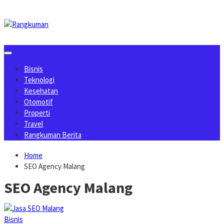
Skip
to
content
Bisnis
Teknologi
Kesehatan
Otomotif
Properti
Travel
Rangkuman Berita
Home
SEO Agency Malang
SEO Agency Malang
Bisnis