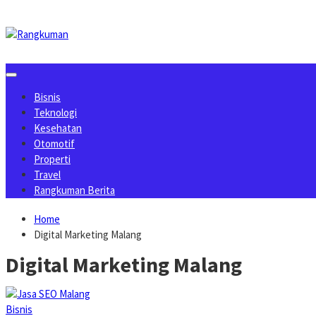
Skip
to
content
Bisnis
Teknologi
Kesehatan
Otomotif
Properti
Travel
Rangkuman Berita
Home
Digital Marketing Malang
Digital Marketing Malang
Bisnis