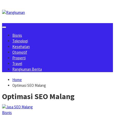
Skip
to
content
Bisnis
Teknologi
Kesehatan
Otomotif
Properti
Travel
Rangkuman Berita
Home
Optimasi SEO Malang
Optimasi SEO Malang
Bisnis